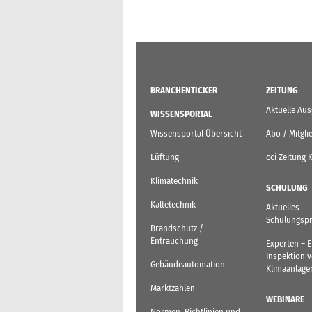
BRANCHENTICKER
ZEITUNG
Aktuelle Au
WISSENSPORTAL
Wissensportal Übersicht
Abo / Mitgli
Lüftung
cci Zeitung 
Klimatechnik
SCHULUNG
Kältetechnik
Aktuelles
Schulungsp
Brandschutz /
Entrauchung
Experten – 
Inspektion 
Gebäudeautomation
Klimaanlage
Marktzahlen
WEBINARE
Normen, Richtlinien und