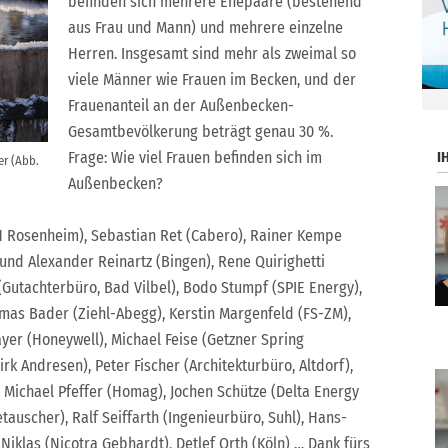
befinden sich mehrere Ehepaare (bestehend
aus Frau und Mann) und mehrere einzelne
Herren. Insgesamt sind mehr als zweimal so
viele Männer wie Frauen im Becken, und der
.
Frauenanteil an der Außenbecken-
Gesamtbevölkerung beträgt genau 30 %.
I
Frage: Wie viel Frauen befinden sich im
er (Abb.
Außenbecken?
FH Rosenheim), Sebastian Ret (Cabero), Rainer Kempe
und Alexander Reinartz (Bingen), Rene Quirighetti
Gutachterbüro, Bad Vilbel), Bodo Stumpf (SPIE Energy),
omas Bader (Ziehl-Abegg), Kerstin Margenfeld (FS-ZM),
er (Honeywell), Michael Feise (Getzner Spring
irk Andresen), Peter Fischer (Architekturbüro, Altdorf),
 Michael Pfeffer (Homag), Jochen Schütze (Delta Energy
auscher), Ralf Seiffarth (Ingenieurbüro, Suhl), Hans-
Niklas (Nicotra Gebhardt), Detlef Orth (Köln) … Dank fürs