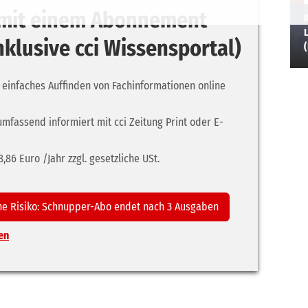
r mit einem Abonnement
I
L
inklusive cci Wissensportal)
 einfaches Auffinden von Fachinformationen online
umfassend informiert mit cci Zeitung Print oder E-
86 Euro /Jahr zzgl. gesetzliche USt.
ne Risiko: Schnupper-Abo endet nach 3 Ausgaben
en