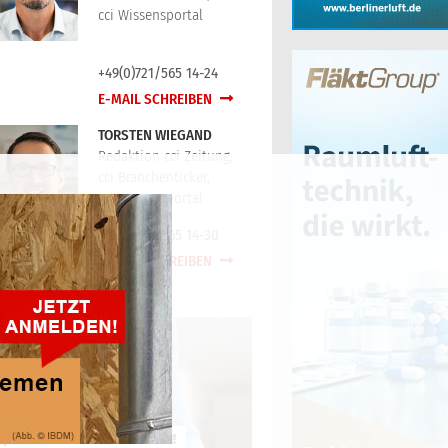
cci Wissensportal
+49(0)721/565 14-24
E-MAIL SCHREIBEN
TORSTEN WIEGAND
Redaktion cci Zeitung,
cci Branchenticker,
cci Wissensportal
+49(0)721/565 14-30
E-MAIL SCHREIBEN
JETZT KOSTENLOS ANMELDEN!