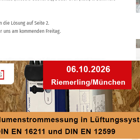
n die Lösung auf Seite 2.
ir uns am kommenden Freitag.
ur sadipscing elitr, sed diam nonumy eirmod tempor
iquyam erat, sed diam voluptua. At vero eos et accusam
 clita kasd gubergren, no sea takimata sanctus est Lorem
r sit amet, consetetur sadipscing elitr, sed diam
ore et dolore magna aliquyam erat, sed diam voluptua.
lores et ea rebum. Stet clita kasd gubergren, no sea
r sit amet.