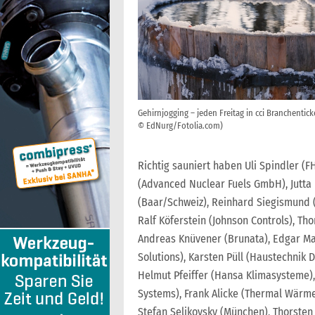
Gehirnjogging – jeden Freitag in cci Branchentick
© EdNurg/Fotolia.com)
Richtig sauniert haben Uli Spindler (
(Advanced Nuclear Fuels GmbH), Jutta 
(Baar/Schweiz), Reinhard Siegismund (
Ralf Köferstein (Johnson Controls), Th
Andreas Knüvener (Brunata), Edgar May
Solutions), Karsten Püll (Haustechnik D
Helmut Pfeiffer (Hansa Klimasysteme),
Systems), Frank Alicke (Thermal Wärmet
Stefan Selikovsky (München), Thorsten 