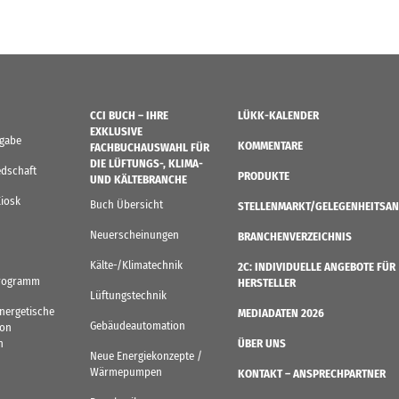
CCI BUCH – IHRE
LÜKK-KALENDER
EXKLUSIVE
sgabe
KOMMENTARE
FACHBUCHAUSWAHL FÜR
DIE LÜFTUNGS-, KLIMA-
edschaft
PRODUKTE
UND KÄLTEBRANCHE
Kiosk
Buch Übersicht
STELLENMARKT/GELEGENHEITSAN
Neuerscheinungen
BRANCHENVERZEICHNIS
Kälte-/Klimatechnik
2C: INDIVIDUELLE ANGEBOTE FÜR
rogramm
HERSTELLER
Lüftungstechnik
Energetische
MEDIADATEN 2026
Gebäudeautomation
von
n
ÜBER UNS
Neue Energiekonzepte /
Wärmepumpen
KONTAKT – ANSPRECHPARTNER