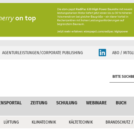
AGENTURLEISTUNGEN/CORPORATE PUBLISHING
ABO / MITGL
S
e
a
r
c
ENSPORTAL
ZEITUNG
SCHULUNG
WEBINARE
BUCH
h
LÜFTUNG
KLIMATECHNIK
KÄLTETECHNIK
BRANDSCHUTZ /