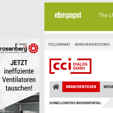
Skip
to
content
STELLENMARKT
BRANCHENVERZEICHNIS
BRANCHENTICKER
WISS
SCHNELLEINSTIEG WISSENSPORTAL:
GEBÄUDEAUTOMATION / MSR