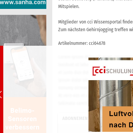
Mitspielen.
Mitglieder von cci Wissensportal finde
Zum nächsten Gehirnjogging treffen w
Artikelnummer: cci64678
Lorem ipsum dolor sit amet, consetet
invidunt ut labore et dolore magna al
et justo duo dolores et ea rebum. Stet
ipsum dolor sit amet. Lorem ipsum dolo
nonumy eirmod tempor invidunt ut lab
At vero eos et accusam et justo duo do
takimata sanctus est Lorem ipsum dolo
ABONNEMENT