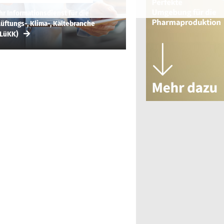
hr Informationsdienst für die
üftungs-, Klima-, Kältebranche
(LüKK)