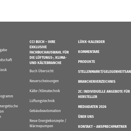
CCI BUCH – IHRE
LÜKK-KALENDER
EXKLUSIVE
sgabe
KOMMENTARE
FACHBUCHAUSWAHL FÜR
DIE LÜFTUNGS-, KLIMA-
edschaft
PRODUKTE
UND KÄLTEBRANCHE
Kiosk
Buch Übersicht
STELLENMARKT/GELEGENHEITSAN
Neuerscheinungen
BRANCHENVERZEICHNIS
Kälte-/Klimatechnik
2C: INDIVIDUELLE ANGEBOTE FÜR
rogramm
HERSTELLER
Lüftungstechnik
Energetische
MEDIADATEN 2026
Gebäudeautomation
von
n
ÜBER UNS
Neue Energiekonzepte /
Wärmepumpen
KONTAKT – ANSPRECHPARTNER