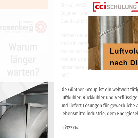
Afrika), AMER (Nord-, Mittel- und Süda
Engineer (Anm. d. Red.: international z
Qualifikation) bringt er umfassende B
Michael Bauer, Head of Global Sales, 
sind ein zentraler und schnell wachse
starke und etablierte Position haben. D
skalieren, benötigt der Sektor Partner
mitwachsen können. Yan bringt tiefg
mit.“
Die Güntner Group ist ein weltweit tä
Luftkühler, Rückkühler und Verflüssige
und liefert Lösungen für gewerbliche
Lebensmittelindustrie, dem Energiese
cci323714