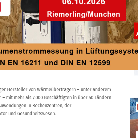
merika) und APAC (Asien-Pazifik-Raum). Als Chartered
ertifizierter Ingenieurstatus mit hoher fachlicher
ranchenerfahrung mit.
Growth, and Success bei Güntner, betont: „Rechenzentren
nder Fokus für die Güntner Group, in dem wir bereits eine
a KI, Cloud und kritische Infrastrukturen weiter
 mit globaler Fertigungspräsenz, die mit der Nachfrage
ehende Branchenexpertise in diesem Wachstumssegment
tiger Hersteller von Wärmeübertragern – unter anderem
r – mit mehr als 7.000 Beschäftigten in über 50 Ländern
 Anwendungen in Rechenzentren, der
ktor und Gesundheitswesen.