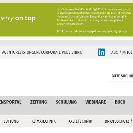
AGENTURLEISTUNGEN/CORPORATE PUBLISHING
ABO / MITGL
S
e
a
r
c
ENSPORTAL
ZEITUNG
SCHULUNG
WEBINARE
BUCH
h
LÜFTUNG
KLIMATECHNIK
KÄLTETECHNIK
BRANDSCHUTZ /