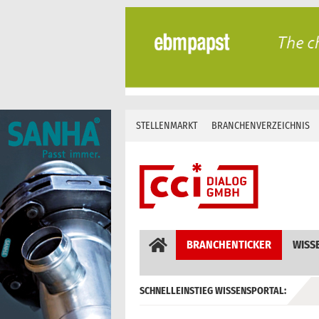
Skip
to
content
STELLENMARKT
BRANCHENVERZEICHNIS
BRANCHENTICKER
WISS
SCHNELLEINSTIEG WISSENSPORTAL:
GEBÄUDEAUTOMATION / MSR