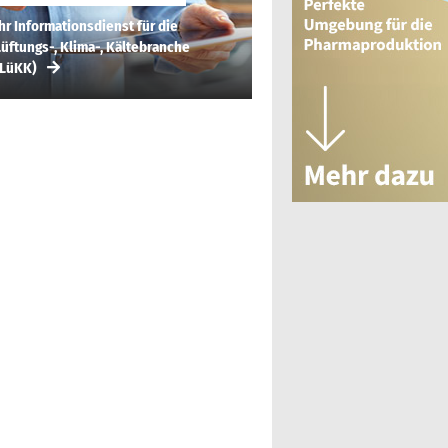
hr Informationsdienst für die
üftungs-, Klima-, Kältebranche
(LüKK)