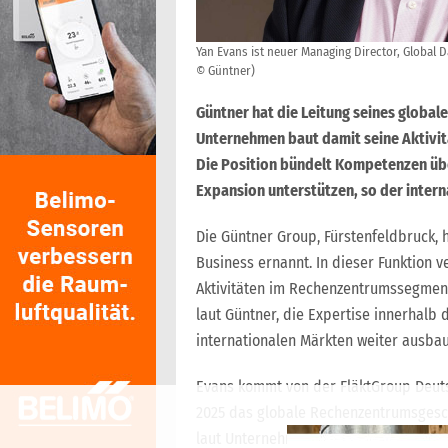
Yan Evans ist neuer Managing Director, Global D
© Güntner)
Güntner hat die Leitung seines globa
Unternehmen baut damit seine Aktivit
Die Position bündelt Kompetenzen übe
Expansion unterstützen, so der intern
Die Güntner Group, Fürstenfeldbruck, 
Business ernannt. In dieser Funktion 
Aktivitäten im Rechenzentrumssegment
laut Güntner, die Expertise innerhalb
internationalen Märkten weiter ausba
Evans kommt von der FläktGroup Deuts
2025 das globale Rechenzentrumsgeschäf
laut Unternehmen ein starkes Wachst