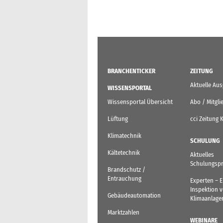
BRANCHENTICKER
ZEITUNG
Aktuelle Au
WISSENSPORTAL
Wissensportal Übersicht
Abo / Mitgli
Lüftung
cci Zeitung 
Klimatechnik
SCHULUNG
Kältetechnik
Aktuelles
Schulungsp
Brandschutz /
Entrauchung
Experten – 
Inspektion 
Gebäudeautomation
Klimaanlage
Marktzahlen
WEBINARE