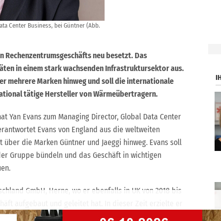
ata Center Business, bei Güntner (Abb.
.
len Rechenzentrumsgeschäfts neu besetzt. Das
äten in einem stark wachsenden Infrastruktursektor aus.
I
r mehrere Marken hinweg und soll die internationale
ational tätige Hersteller von Wärmeübertragern.
hat Yan Evans zum Managing Director, Global Data Center
verantwortet Evans von England aus die weltweiten
 über die Marken Güntner und Jaeggi hinweg. Evans soll
 der Gruppe bündeln und das Geschäft in wichtigen
uen.
chland GmbH, Herne, wo er ebenfalls in UK von 2018 bis
t aufgebaut und geleitet hat. In dieser Zeit erzielte er
um in den Regionen EMEA (Europa, Naher Osten und