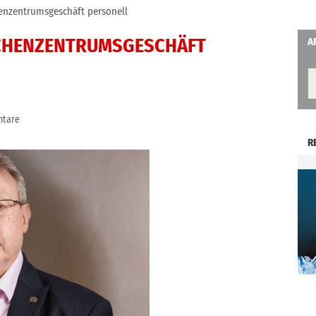
enzentrumsgeschäft personell
CHENZENTRUMSGESCHÄFT
A
tare
R