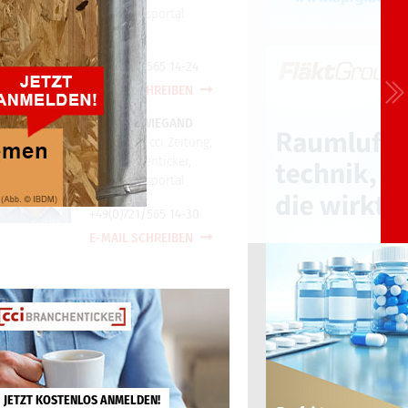
cci Wissensportal
+49(0)721/565 14-24
E-MAIL SCHREIBEN
TORSTEN WIEGAND
Redaktion cci Zeitung,
cci Branchenticker,
cci Wissensportal
+49(0)721/565 14-30
E-MAIL SCHREIBEN
JETZT KOSTENLOS ANMELDEN!