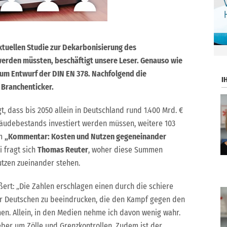
ktuellen Studie zur Dekarbonisierung des
.
den müssten, beschäftigt unsere Leser. Genauso wie
um Entwurf der DIN EN 378. Nachfolgend die
I
 Branchenticker.
t, dass bis 2050 allein in Deutschland rund 1.400 Mrd. €
äudebestands investiert werden müssen, weitere 103
em
„
Kommentar: Kosten und Nutzen gegeneinander
li fragt sich
Thomas Reuter
, woher diese Summen
tzen zueinander stehen.
ert: „Die Zahlen erschlagen einen durch die schiere
er Deutschen zu beeindrucken, die den Kampf gegen den
en. Allein, in den Medien nehme ich davon wenig wahr.
ber um Zölle und Grenzkontrollen. Zudem ist der