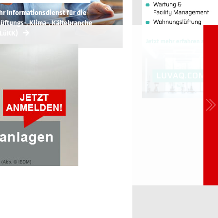
hr Informationsdienst für die
üftungs-, Klima-, Kältebranche
(LüKK)