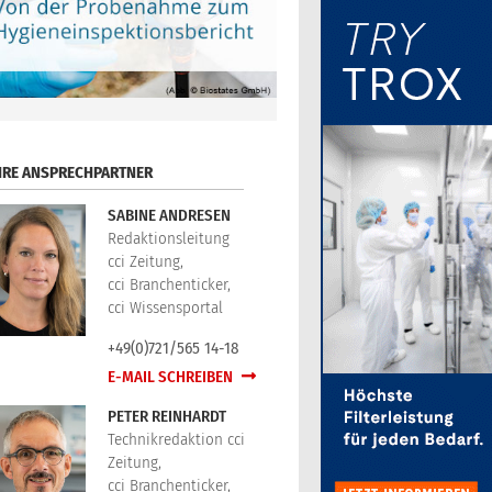
HRE ANSPRECHPARTNER
SABINE ANDRESEN
Redaktionsleitung
cci Zeitung,
cci Branchenticker,
cci Wissensportal
+49(0)721/565 14-18
E-MAIL SCHREIBEN
PETER REINHARDT
Technikredaktion cci
Zeitung,
cci Branchenticker,