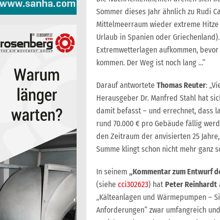
Sommer dieses Jahr ähnlich zu Rudi Car
Mittelmeerraum wieder extreme Hitze 
Urlaub in Spanien oder Griechenland).
Extremwetterlagen aufkommen, bevor 
kommen. Der Weg ist noch lang …“
Darauf antwortete
Thomas Reuter
: „V
Herausgeber Dr. Manfred Stahl hat sic
damit befasst – und errechnet, dass 
rund 70.000 € pro Gebäude fällig werd
den Zeitraum der anvisierten 25 Jahre
Summe klingt schon nicht mehr ganz s
In seinem
„Kommentar zum Entwurf der 
(siehe
cci302623
) hat
Peter Reinhardt
„Kälteanlagen und Wärmepumpen – Sic
Anforderungen“ zwar umfangreich und f