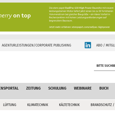
AGENTURLEISTUNGEN/CORPORATE PUBLISHING
ABO / MITGL
S
e
a
r
c
ENSPORTAL
ZEITUNG
SCHULUNG
WEBINARE
BUCH
h
LÜFTUNG
KLIMATECHNIK
KÄLTETECHNIK
BRANDSCHUTZ /