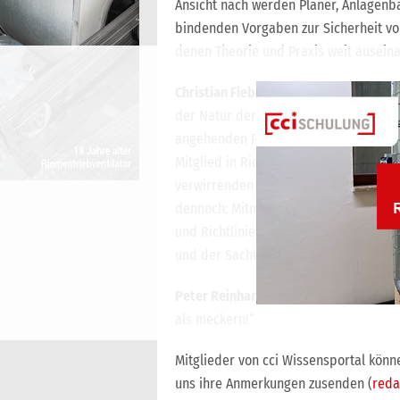
Ansicht nach werden Planer, Anlagenb
bindenden Vorgaben zur Sicherheit v
denen Theorie und Praxis weit auseina
Christian Fieberg
dazu: „Normen und Ric
der Natur der Sache) oft komplex sind
angehenden Planern das Wissen praxisn
Mitglied in Richtlinienausschüssen ni
verwirrenden Formulierungen freisprec
dennoch: Mitmachen. Jede fachlich ko
und Richtlinienarbeit mitzuwirken. Wir
und der Sache verpflichtet.“
Peter Reinhardt
pflichtet ihm bei: „S
als meckern!“
Mitglieder von cci Wissensportal könn
uns ihre Anmerkungen zusenden (
reda