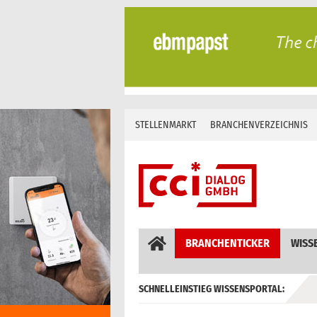
Skip
to
content
STELLENMARKT
BRANCHENVERZEICHNIS
BRANCHENTICKER
WISS
SCHNELLEINSTIEG WISSENSPORTAL:
GEBÄUDEAUTOMATION / MSR