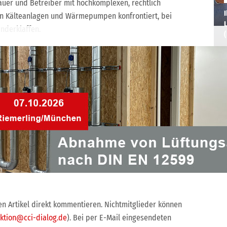
auer und Betreiber mit hochkomplexen, rechtlich
I
on Kälteanlagen und Wärmepumpen konfrontiert, bei
L
nderklaffen.
htlinien spiegeln technische Vorgaben, die (das liegt in
. Hier sind erst einmal die Hochschule gefordert, den
ah zu vermitteln. Allerdings möchte ich mich als
cht von übertechnisierten und zunächst einmal
hen. Ein vergleichsweise einfaches Mittel gibt es
mpetente Person ist herzlich eingeladen an der Normen-
 sind kein geheimer Zirkel, sondern hier der Transparenz
ie haben Recht, Herr Fieberg. Mitmachen ist immer besser
en Artikel direkt kommentieren. Nichtmitglieder können
ktion@cci-dialog.de
). Bei per E-Mail eingesendeten