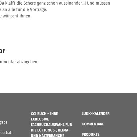
Da klafft die Schere ganz schon auseinander…! Und müssen
 an alle für die Vorträge.
he wünscht ihnen
ar
ommentar abzugeben.
CCI BUCH – IHRE
LÜKK-KALENDER
EXKLUSIVE
sgabe
KOMMENTARE
FACHBUCHAUSWAHL FÜR
DIE LÜFTUNGS-, KLIMA-
edschaft
PRODUKTE
UND KÄLTEBRANCHE