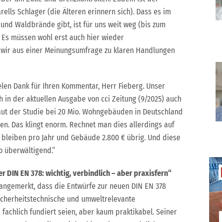
ells Schlager (die Älteren erinnern sich). Dass es im
und Waldbrände gibt, ist für uns weit weg (bis zum
 Es müssen wohl erst auch hier wieder
wir aus einer Meinungsumfrage zu klaren Handlungen
ielen Dank für Ihren Kommentar, Herr Fieberg. Unser
h in der aktuellen Ausgabe von cci Zeitung (9/2025) auch
laut der Studie bei 20 Mio. Wohngebäuden in Deutschland
en. Das klingt enorm. Rechnet man dies allerdings auf
, bleiben pro Jahr und Gebäude 2.800 € übrig. Und diese
o überwältigend.“
DIN EN 378: wichtig, verbindlich – aber praxisfern“
angemerkt, dass die Entwürfe zur neuen DIN EN 378
herheitstechnische und umweltrelevante
achlich fundiert seien, aber kaum praktikabel. Seiner