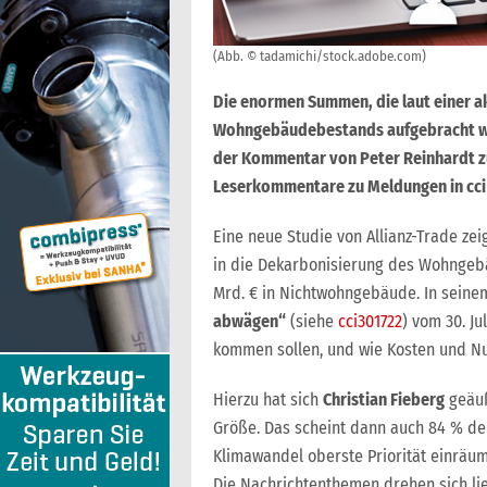
(Abb. © tadamichi/stock.adobe.com)
Die enormen Summen, die laut einer a
Wohngebäudebestands aufgebracht wer
der Kommentar von Peter Reinhardt z
Leserkommentare zu Meldungen in cci
Eine neue Studie von Allianz-Trade zeig
in die Dekarbonisierung des Wohngeb
Mrd. € in Nichtwohngebäude. In sein
abwägen“
(siehe
cci301722
) vom 30. Ju
kommen sollen, und wie Kosten und Nu
Hierzu hat sich
Christian Fieberg
geäuß
Größe. Das scheint dann auch 84 % d
Klimawandel oberste Priorität einräum
Die Nachrichtenthemen drehen sich lie