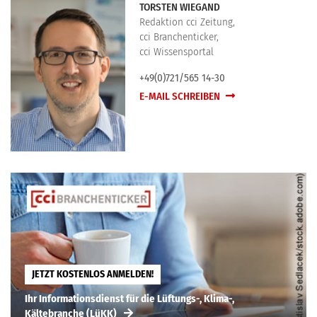
TORSTEN WIEGAND
Redaktion cci Zeitung,
cci Branchenticker,
cci Wissensportal
+49(0)721/565 14-30
E-MAIL SCHREIBEN
JETZT KOSTENLOS ANMELDEN!
Ihr Informationsdienst für die Lüftungs-, Klima-,
Kältebranche (LüKK)