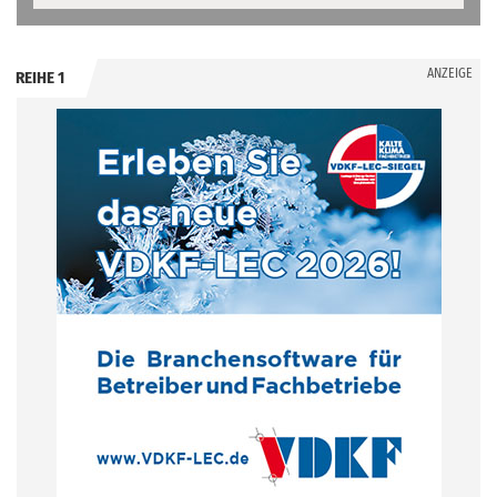
ANZEIGE
REIHE 1
.