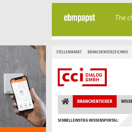
Skip
to
content
STELLENMARKT
BRANCHENVERZEICHNIS
BRANCHENTICKER
WISS
SCHNELLEINSTIEG WISSENSPORTAL:
GEBÄUDEAUTOMATION / MSR