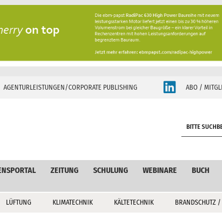
AGENTURLEISTUNGEN/CORPORATE PUBLISHING
ABO / MITGL
S
e
a
r
c
ENSPORTAL
ZEITUNG
SCHULUNG
WEBINARE
BUCH
h
LÜFTUNG
KLIMATECHNIK
KÄLTETECHNIK
BRANDSCHUTZ /