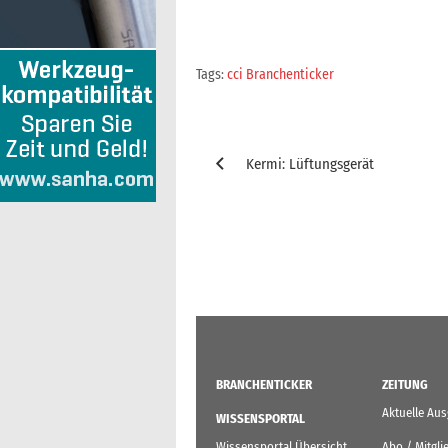
Tags:
cci Branchenticker
Beitragsnavigation
Kermi: Lüftungsgerät
BRANCHENTICKER
ZEITUNG
Aktuelle Au
WISSENSPORTAL
Wissensportal Übersicht
Abo / Mitgli