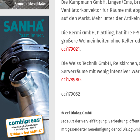
Die Kampmann GmbH, Lingen/Ems, brin
Ventilatorkonvektor für Räume mit a
auf den Markt. Mehr unter der Artike
Die Kermi GmbH, Plattling, hat ihre F-
größere Wohneinheiten ohne Keller od
cci179021
.
Die Weiss Technik GmbH, Reiskirchen, s
Serverräume mit wenig intensiver Wär
cci178980
.
cci179032
© cci Dialog GmbH
Jede Art der Vervielfältigung, Verbreitung, öffe
mit gesonderter Genehmigung der cci Dialog Gmb