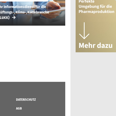
hr Informationsdienst für die
üftungs-, Klima-, Kältebranche
(LüKK)
DATENSCHUTZ
AGB