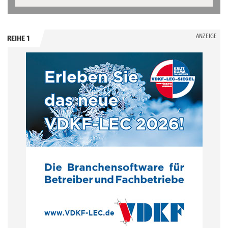
ANZEIGE
REIHE 1
.