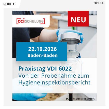
ANZEIGE
REIHE 1
.
.