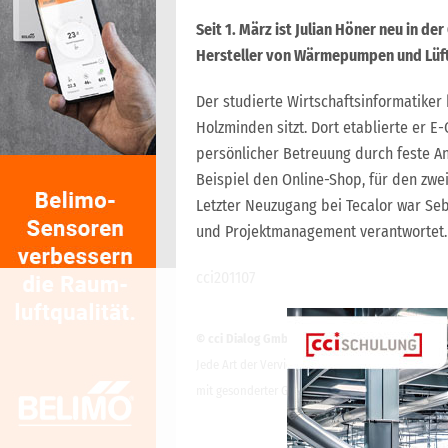
Seit 1. März ist Julian Höner neu in 
Hersteller von Wärmepumpen und Lüf
Der studierte Wirtschaftsinformatiker
Holzminden sitzt. Dort etablierte er E
persönlicher Betreuung durch feste A
Beispiel den Online-Shop, für den zweis
Letzter Neuzugang bei Tecalor war Seb
und Projektmanagement verantwortet. 
cci201107
© cci Dialog GmbH
Jede Art der Vervielfältigung, Verbreitung, öffe
mit gesonderter Genehmigung der cci Dialog Gmb