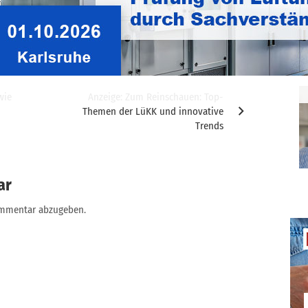
wie
Anzeige: Zum Reinschauen: Top-
Themen der LüKK und innovative
Trends
ar
ommentar abzugeben.