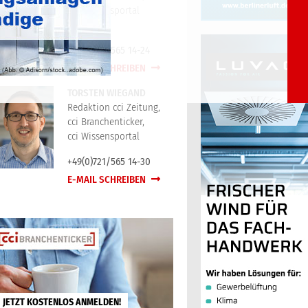
cci Wissensportal
+49(0)721/565 14-24
E-MAIL SCHREIBEN
TORSTEN WIEGAND
Redaktion cci Zeitung,
cci Branchenticker,
cci Wissensportal
+49(0)721/565 14-30
E-MAIL SCHREIBEN
JETZT KOSTENLOS ANMELDEN!