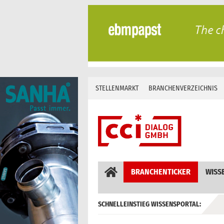
Skip
to
content
STELLENMARKT
BRANCHENVERZEICHNIS
BRANCHENTICKER
WISS
SCHNELLEINSTIEG WISSENSPORTAL:
GEBÄUDEAUTOMATION / MSR