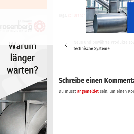
Tags:
cci Branchenticker
Beitragsnavigation
Neue und bewährte Produkte so
technische Systeme
Schreibe einen Komment
Du musst
angemeldet
sein, um einen K