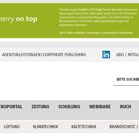
AGENTURLEISTUNGEN/CORPORATE PUBLISHING
ABO / MITGL
S
e
a
r
c
ENSPORTAL
ZEITUNG
SCHULUNG
WEBINARE
BUCH
h
LÜFTUNG
KLIMATECHNIK
KÄLTETECHNIK
BRANDSCHUTZ /