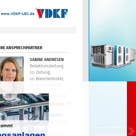
HRE ANSPRECHPARTNER
SABINE ANDRESEN
Redaktionsleitung
cci Zeitung,
cci Branchenticker,
cci Wissensportal
+49(0)721/565 14-18
E-MAIL SCHREIBEN
PETER REINHARDT
Technikredaktion cci
Zeitung,
cci Branchenticker,