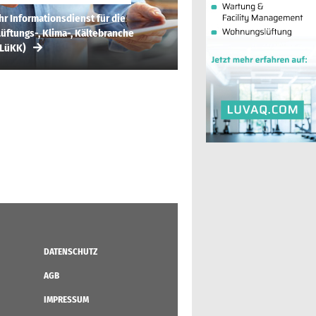
hr Informationsdienst für die
üftungs-, Klima-, Kältebranche
(LüKK)
DATENSCHUTZ
AGB
IMPRESSUM