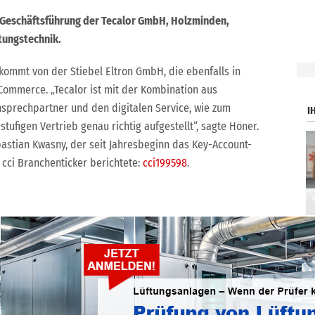
der Geschäftsführung der Tecalor GmbH, Holzminden,
tungstechnik.
.
 kommt von der Stiebel Eltron GmbH, die ebenfalls in
-Commerce. „Tecalor ist mit der Kombination aus
nsprechpartner und den digitalen Service, wie zum
I
tufigen Vertrieb genau richtig aufgestellt“, sagte Höner.
astian Kwasny, der seit Jahresbeginn das Key-Account-
cci Branchenticker berichtete:
cci199598
.
ntlichen Zugänglichmachung oder Bearbeitung, auch auszugsweise, ist nur
H gestattet.