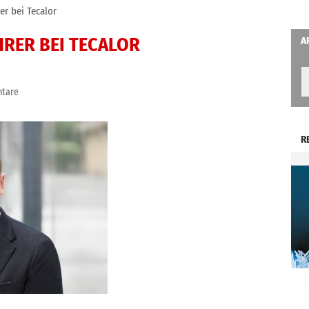
er bei Tecalor
RER BEI TECALOR
A
tare
R