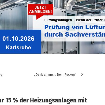
I
L
ntlichen Zugänglichmachung oder Bearbeitung, auch auszugsweise, ist nur
H gestattet.
ng
„Denk an mich. Dein Rücken“
r 15 % der Heizungsanlagen mit