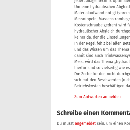
jeder Anlagentechnik optimale
Um eine hydraulischen Abgleich
Materialaufwand nötigt (voreins
Messnippeln, Massenstrombegren
Kostenschraube gedreht wird f
hydraulischer Abgleich durchg
keiner da, der die Einstellungen
In der Regel fehlt bei allen Be
und das Wissen um das Thema h
damit sind auch Trinkwassersy
Meist wird das Thema „hydrauli
hierfür sind so vielseitig wie 
Die Zeche für den nicht durchge
sich mit den Beschwerden (nic
Betriebskosten beschäftigen dar
Zum Antworten anmelden
Schreibe einen Komment
Du musst
angemeldet
sein, um einen K