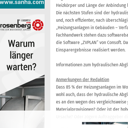
Heizkörper und Länge der Anbindung k
Die nächsten Stufen sind der hydrauli
und, noch effizienter, nach überschlä
„Heizungsanlagen in Gebäuden – Verf
Fachhandwerk stehen dazu softwarebas
die Software „ZVPLAN“ von Consoft. D
Einsparergebnisse realisiert werden.
Informationen zum hydraulischen Abgl
Anmerkungen der Redaktion
Dass 85 % der Heizungsanlagen im Woh
wohl auch, dass der hydraulische Abgle
es an den wegen des vergleichsweise 
Materialprovisionen? Oder ist der ho
Ursache? Oder zögern Auftraggeber die