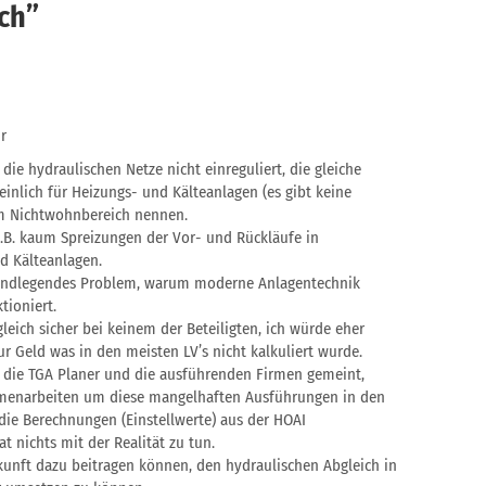
ch
”
r
ie hydraulischen Netze nicht einreguliert, die gleiche
nlich für Heizungs- und Kälteanlagen (es gibt keine
 im Nichtwohnbereich nennen.
.B. kaum Spreizungen der Vor- und Rückläufe in
d Kälteanlagen.
grundlegendes Problem, warum moderne Anlagentechnik
tioniert.
gleich sicher bei keinem der Beteiligten, ich würde eher
nur Geld was in den meisten LV’s nicht kalkuliert wurde.
d die TGA Planer und die ausführenden Firmen gemeint,
mmenarbeiten um diese mangelhaften Ausführungen in den
die Berechnungen (Einstellwerte) aus der HOAI
t nichts mit der Realität zu tun.
kunft dazu beitragen können, den hydraulischen Abgleich in