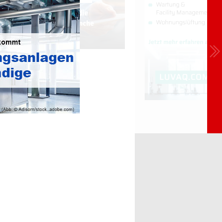
hr Informationsdienst für die
üftungs-, Klima-, Kältebranche
(LüKK)