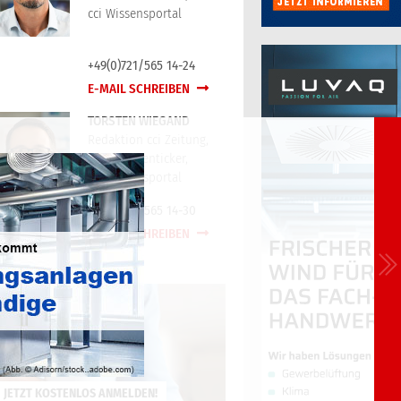
cci Wissensportal
+49(0)721/565 14-24
E-MAIL SCHREIBEN
TORSTEN WIEGAND
Redaktion cci Zeitung,
cci Branchenticker,
cci Wissensportal
+49(0)721/565 14-30
E-MAIL SCHREIBEN
JETZT KOSTENLOS ANMELDEN!