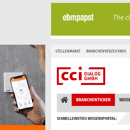
Skip
to
content
STELLENMARKT
BRANCHENVERZEICHNIS
BRANCHENTICKER
WISS
SCHNELLEINSTIEG WISSENSPORTAL:
GEBÄUDEAUTOMATION / MSR