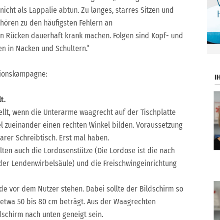
icht als Lappalie abtun. Zu langes, starres Sitzen und
ehören zu den häufigsten Fehlern an
en Rücken dauerhaft krank machen. Folgen sind Kopf- und
 in Nacken und Schultern.“
.
ntionskampagne:
I
t.
ellt, wenn die Unterarme waagrecht auf der Tischplatte
l zueinander einen rechten Winkel bilden. Voraussetzung
barer Schreibtisch. Erst mal haben.
ten auch die Lordosenstütze (Die Lordose ist die nach
der Lendenwirbelsäule) und die Freischwingeinrichtung
ade vor dem Nutzer stehen. Dabei sollte der Bildschirm so
 etwa 50 bis 80 cm beträgt. Aus der Waagrechten
ldschirm nach unten geneigt sein.