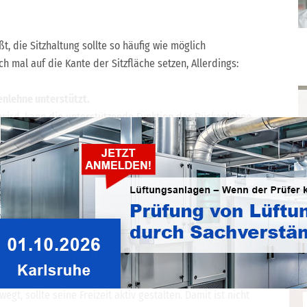
t, die Sitzhaltung sollte so häufig wie möglich
h mal auf die Kante der Sitzfläche setzen, Allerdings:
enlehne unterstützt.
 wird, kann die unterstützende Funktion der Rückenlehne
ch Beschäftigte an Büroarbeitsplätzen bewegen: im
n, zum Drucker gehen, die Kollegen besuchen, statt eine
 rumstehen, eine Rauchen gehen … In Pausen empfehlen
itsplatz.
zeit.
t, sollte seine Freizeit aktiv gestalten. Damit ist nicht