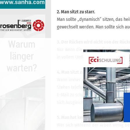
2. Man sitzt zu starr.
Man sollte „dynamisch“ sitzen, das heiß
gewechselt werden. Man sollte sich auc
3. Der Rücken wird nicht von der Rück
Nur wenn die ganze Sitzfläche genutzt
in vollem Umfang genutzt werden.
4. Man sitzt zu lang.
Wann immer es möglich ist, sollten si
Stehen telefonieren, die Treppe nutze
E-Mail zu schreiben, in der Teeküche
sich Ausgleichsübungen direkt am Arbe
5. Man hat keinen Ausgleich in der Frei
Wer sich während der Arbeit wenig beweg