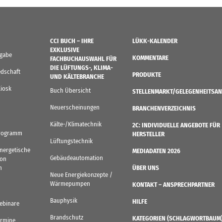
CCI BUCH – IHRE
LÜKK-KALENDER
EXKLUSIVE
sgabe
KOMMENTARE
FACHBUCHAUSWAHL FÜR
DIE LÜFTUNGS-, KLIMA-
edschaft
PRODUKTE
UND KÄLTEBRANCHE
Kiosk
Buch Übersicht
STELLENMARKT/GELEGENHEITSAN
Neuerscheinungen
BRANCHENVERZEICHNIS
Kälte-/Klimatechnik
2C: INDIVIDUELLE ANGEBOTE FÜR
rogramm
HERSTELLER
Lüftungstechnik
Energetische
MEDIADATEN 2026
Gebäudeautomation
von
n
ÜBER UNS
Neue Energiekonzepte /
Wärmepumpen
KONTAKT – ANSPRECHPARTNER
Bauphysik
HILFE
ebinare
Brandschutz
KATEGORIEN (SCHLAGWORTBAUM
ermine