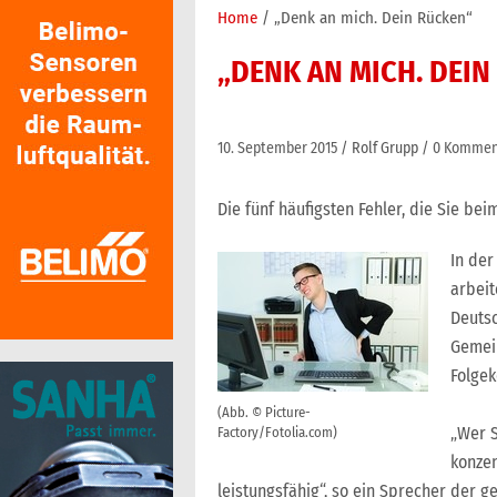
Home
„Denk an mich. Dein Rücken“
„DENK AN MICH. DEIN
10. September 2015
Rolf Grupp
0 Kommen
Die fünf häufigsten Fehler, die Sie be
In der
arbeit
Deutsc
Gemein
Folgek
(Abb. © Picture-
„Wer S
Factory/Fotolia.com)
konzen
leistungsfähig“, so ein Sprecher der g