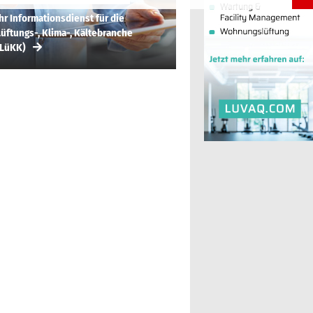
hr Informationsdienst für die
üftungs-, Klima-, Kältebranche
(LüKK)