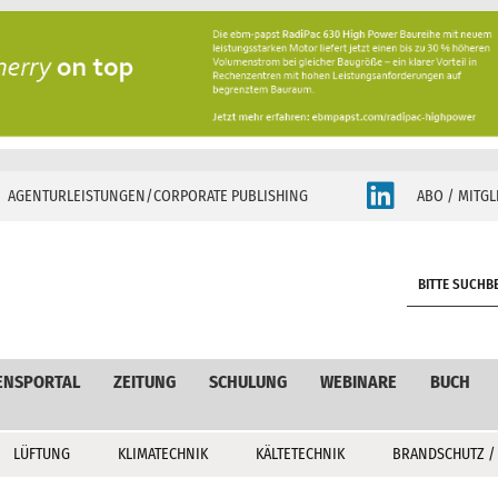
AGENTURLEISTUNGEN/CORPORATE PUBLISHING
ABO / MITGL
S
e
a
r
c
ENSPORTAL
ZEITUNG
SCHULUNG
WEBINARE
BUCH
h
LÜFTUNG
KLIMATECHNIK
KÄLTETECHNIK
BRANDSCHUTZ /