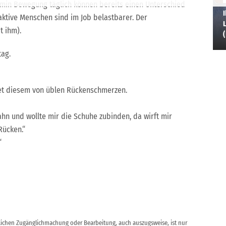
 min Bewegung täglich können bereits einen Unterschied
I
aktive Menschen sind im Job belastbarer. Der
L
t ihm).
tag.
et diesem von üblen Rückenschmerzen.
hn und wollte mir die Schuhe zubinden, da wirft mir
Rücken.“
“
ntlichen Zugänglichmachung oder Bearbeitung, auch auszugsweise, ist nur