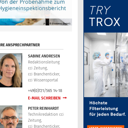
HRE ANSPRECHPARTNER
SABINE ANDRESEN
Redaktionsleitung
cci Zeitung,
cci Branchenticker,
cci Wissensportal
+49(0)721/565 14-18
E-MAIL SCHREIBEN
PETER REINHARDT
Technikredaktion cci
Zeitung,
cci Branchenticker,