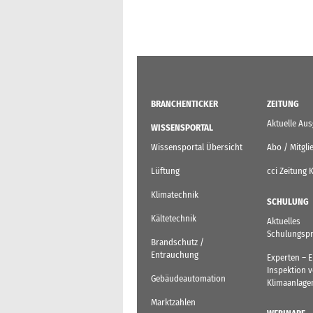
BRANCHENTICKER
ZEITUNG
Aktuelle Au
WISSENSPORTAL
Wissensportal Übersicht
Abo / Mitgli
Lüftung
cci Zeitung 
Klimatechnik
SCHULUNG
Kältetechnik
Aktuelles
Schulungsp
Brandschutz /
Entrauchung
Experten – 
Inspektion 
Gebäudeautomation
Klimaanlage
Marktzahlen