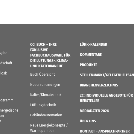
CCI BUCH – IHRE
LÜKK-KALENDER
EXKLUSIVE
sgabe
KOMMENTARE
FACHBUCHAUSWAHL FÜR
DIE LÜFTUNGS-, KLIMA-
edschaft
PRODUKTE
UND KÄLTEBRANCHE
Kiosk
Buch Übersicht
STELLENMARKT/GELEGENHEITSAN
Neuerscheinungen
BRANCHENVERZEICHNIS
Kälte-/Klimatechnik
2C: INDIVIDUELLE ANGEBOTE FÜR
rogramm
HERSTELLER
Lüftungstechnik
Energetische
MEDIADATEN 2026
Gebäudeautomation
von
n
ÜBER UNS
Neue Energiekonzepte /
Wärmepumpen
KONTAKT – ANSPRECHPARTNER