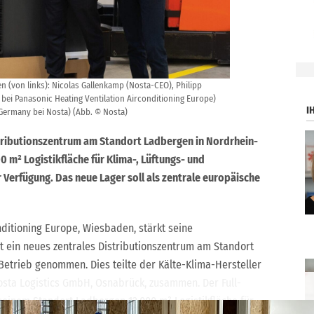
.
 (von links): Nicolas Gallenkamp (Nosta-CEO), Philipp
bei Panasonic Heating Ventilation Airconditioning Europe)
I
 Germany bei Nosta) (Abb. © Nosta)
stributionszentrum am Standort Ladbergen in Nordrhein-
 m² Logistikfläche für Klima-, Lüftungs- und
erfügung. Das neue Lager soll als zentrale europäische
nditioning Europe, Wiesbaden, stärkt seine
at ein neues zentrales Distributionszentrum am Standort
etrieb genommen. Dies teilte der Kälte-Klima-Hersteller
Nosta Logistics GmbH, Osnabrück, zusammen. Der Full-
seinem Standort Ladbergen 12.000 m² Logistikfläche für