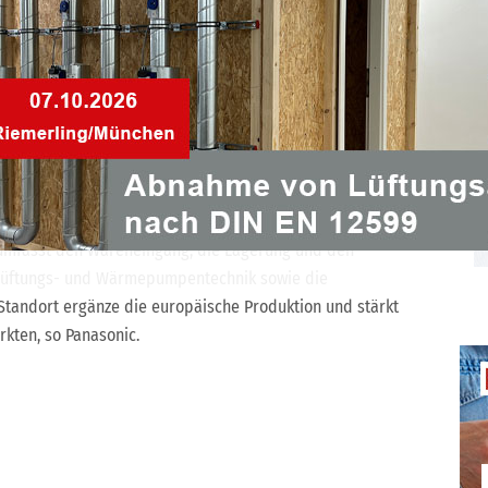
hnik bereit. Panasonic investiert mit dem neuen
ssage in
den Ausbau
seiner Lieferfähigkeit in
Juni angelaufen, seit Juli erfolgt der Warenausgang.
Panasonic kürzere Transportwege und eine verbesserte
ist in die europäische Logistikstruktur eingebunden und
 aus europäischen und asiatischen
bündelt und an Kunden in Deutschland ausgeliefert.
umfasst den Wareneingang, die Lagerung und den
Lüftungs- und Wärmepumpentechnik sowie die
Standort ergänze die europäische Produktion und stärkt
rkten, so Panasonic.