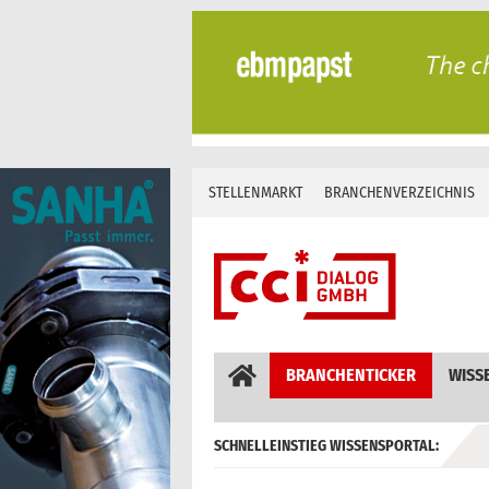
Skip
to
content
STELLENMARKT
BRANCHENVERZEICHNIS
BRANCHENTICKER
WISS
SCHNELLEINSTIEG WISSENSPORTAL:
GEBÄUDEAUTOMATION / MSR