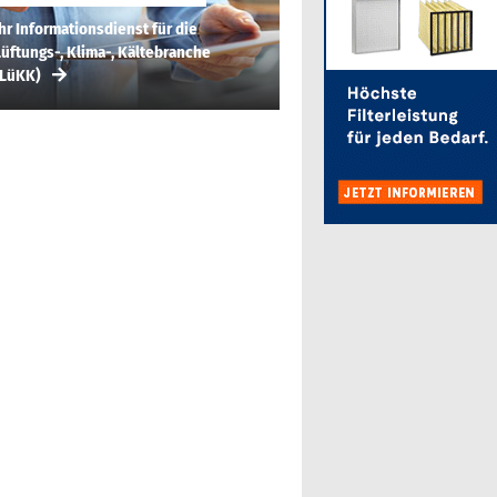
hr Informationsdienst für die
üftungs-, Klima-, Kältebranche
(LüKK)