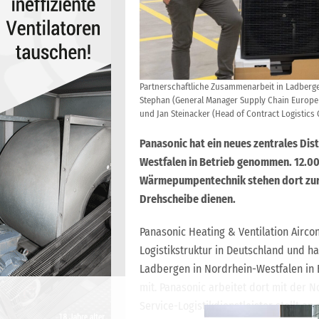
Partnerschaftliche Zusammenarbeit in Ladbergen
Stephan (General Manager Supply Chain Europe 
und Jan Steinacker (Head of Contract Logistics
Panasonic hat ein neues zentrales Di
Westfalen in Betrieb genommen. 12.000
Wärmepumpentechnik stehen dort zur V
Drehscheibe dienen.
Panasonic Heating & Ventilation Airco
Logistikstruktur in Deutschland und h
Ladbergen in Nordrhein-Westfalen in B
mit. Panasonic arbeitet dort mit der 
Service-Logistikdienstleister stellt
an