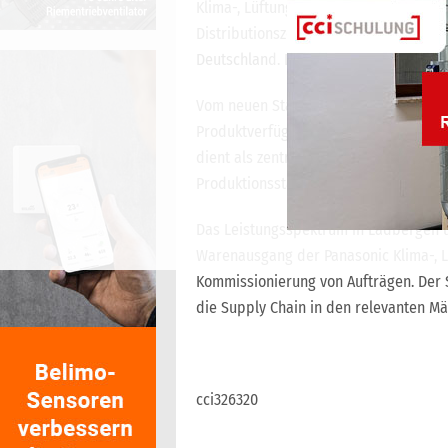
Klima-, Lüftungs- und Wärmepumpentec
Distributionszentrum nach eigener Au
Deutschlan
d. Der Wareneingang ist im 
Vom neuen Standort
v
erspricht sich 
Produktverfügbarkeit. Das neue Lager 
dient als zentrale Drehscheibe: Waren
Produktionsstandorten werden hier ge
Das Leistungsspektrum in Ladbergen 
Warenausgang der Panasonic Klima-, 
Kommissionierung von Aufträgen. Der 
die Supply Chain in den relevanten Mä
cci326320