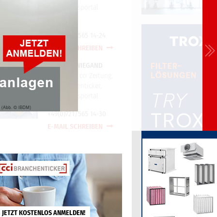
cci Wissensportal
+49(0)721/565 14-24
E-MAIL SCHREIBEN
TORSTEN WIEGAND
Redaktion cci Zeitung,
cci Branchenticker,
cci Wissensportal
+49(0)721/565 14-30
E-MAIL SCHREIBEN
JETZT KOSTENLOS ANMELDEN!