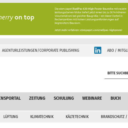
AGENTURLEISTUNGEN/CORPORATE PUBLISHING
ABO / MITGL
S
e
a
r
c
ENSPORTAL
ZEITUNG
SCHULUNG
WEBINARE
BUCH
h
LÜFTUNG
KLIMATECHNIK
KÄLTETECHNIK
BRANDSCHUTZ /