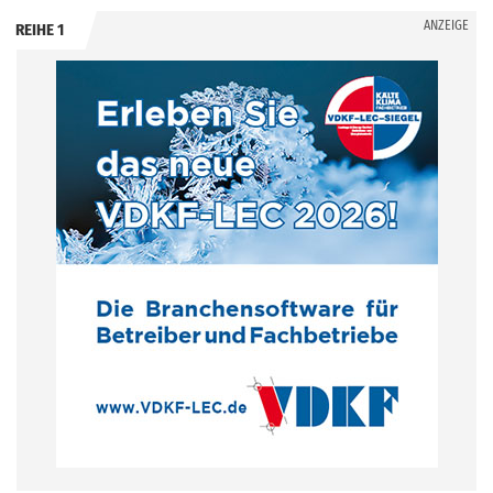
ANZEIGE
REIHE 1
.
.