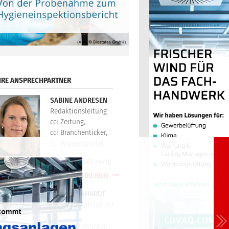
HRE ANSPRECHPARTNER
SABINE ANDRESEN
Redaktionsleitung
cci Zeitung,
cci Branchenticker,
cci Wissensportal
+49(0)721/565 14-18
E-MAIL SCHREIBEN
PETER REINHARDT
Technikredaktion cci
Zeitung,
cci Branchenticker,