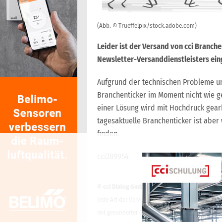
(Abb. © Trueffelpix/stock.adobe.com)
Leider ist der Versand von cci Branch
Newsletter-Versanddienstleisters eing
Aufgrund der technischen Probleme un
Branchenticker im Moment nicht wie g
einer Lösung wird mit Hochdruck gearbe
tagesaktuelle Branchenticker ist aber
finden.
cci289954
© cci Dialog GmbH
Jede Art der Vervielfältigung, Verbreitung, öffe
mit gesonderter Genehmigung der cci Dialog Gmb