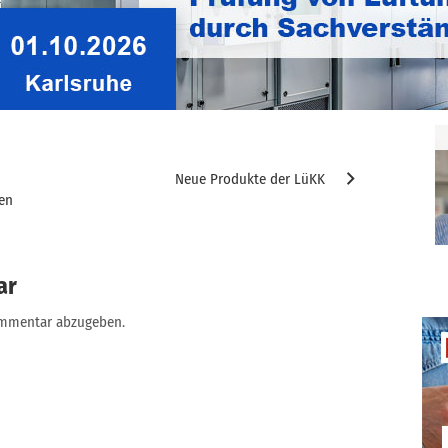
Neue Produkte der LüKK
sen
ar
ommentar abzugeben.