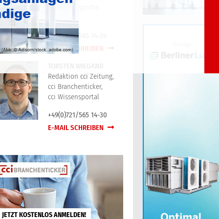
cci Wissensportal
+49(0)721/565 14-24
E-MAIL SCHREIBEN
TORSTEN WIEGAND
Redaktion cci Zeitung,
cci Branchenticker,
cci Wissensportal
+49(0)721/565 14-30
E-MAIL SCHREIBEN
JETZT KOSTENLOS ANMELDEN!