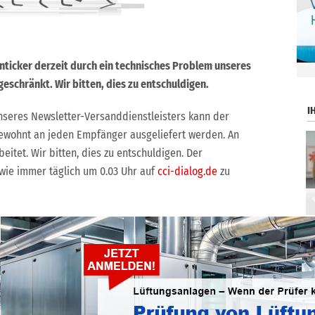
enticker derzeit durch ein technisches Problem unseres
.
eschränkt. Wir bitten, dies zu entschuldigen.
I
seres Newsletter-Versanddienstleisters kann der
ewohnt an jeden Empfänger ausgeliefert werden. An
itet. Wir bitten, dies zu entschuldigen. Der
 wie immer täglich um 0.03 Uhr auf
cci-dialog.de
zu
ntlichen Zugänglichmachung oder Bearbeitung, auch auszugsweise, ist nur
H gestattet.