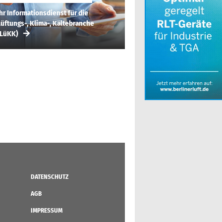
hr Informationsdienst für die
üftungs-, Klima-, Kältebranche
(LüKK)
DATENSCHUTZ
AGB
IMPRESSUM