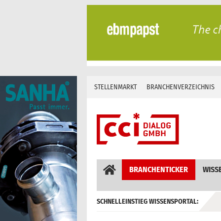
Skip
to
content
STELLENMARKT
BRANCHENVERZEICHNIS
BRANCHENTICKER
WISS
SCHNELLEINSTIEG WISSENSPORTAL:
GEBÄUDEAUTOMATION / MSR