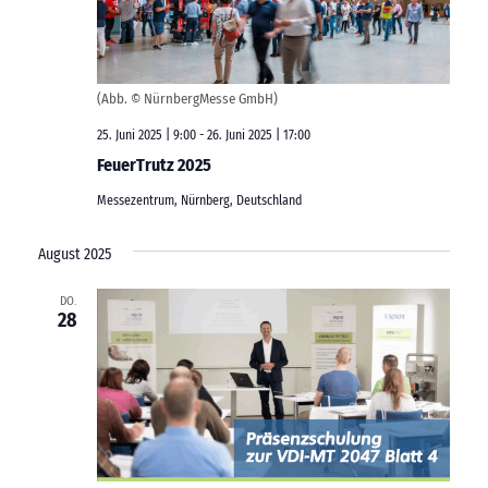
s
ä
h
t
h
t
l
a
e
e
l
(Abb. © NürnbergMesse GmbH)
n
n
t
.
25. Juni 2025 | 9:00
-
26. Juni 2025 | 17:00
-
u
FeuerTrutz 2025
n
N
Messezentrum, Nürnberg, Deutschland
g
a
August 2025
A
v
n
i
DO.
28
s
g
i
a
c
t
h
i
t
o
e