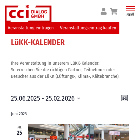
Skip
to
MENÜ
content
Veranstaltung eintragen
Veranstaltungseintrag kaufen
LüKK-KALENDER
Ihre Veranstaltung in unserem LüKK-Kalender:
So erreichen Sie die richtigen Partner, Teilnehmer oder
Besucher aus der LüKK (Lüftungs-, Klima-, Kältebranche).
Veranstaltungen
V
A
25.06.2025
 - 
25.02.2026
L
e
D
i
n
s
a
Juni 2025
r
s
t
t
e
a
u
i
MI.
25
m
n
c
w