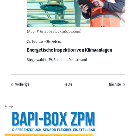
(Abb. © Grispb/stock.adobe.com)
25. Februar
-
26. Februar
Energetische Inspektion von Klimaanlagen
Stegerwaldstr 39, Steinfurt, Deutschland
Veranstaltungen
Veranstal
Vorherige
Heute
Nächste
Anzeige