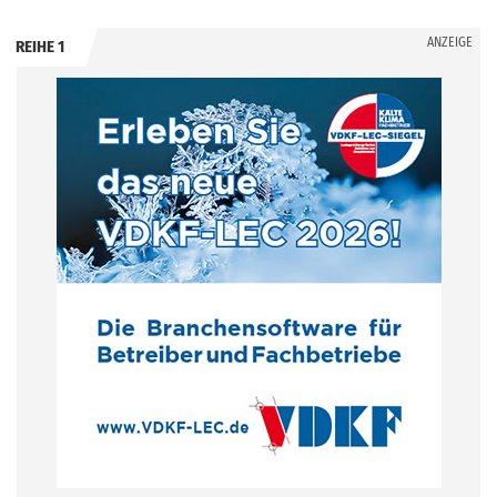
ANZEIGE
REIHE 1
.