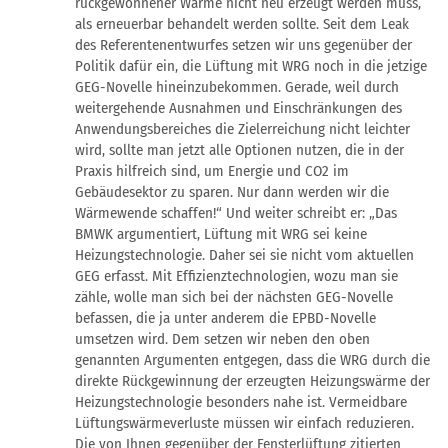
rückgewonnener Wärme nicht neu erzeugt werden muss,
als erneuerbar behandelt werden sollte. Seit dem Leak
des Referentenentwurfes setzen wir uns gegenüber der
Politik dafür ein, die Lüftung mit WRG noch in die jetzige
GEG-Novelle hineinzubekommen. Gerade, weil durch
weitergehende Ausnahmen und Einschränkungen des
Anwendungsbereiches die Zielerreichung nicht leichter
wird, sollte man jetzt alle Optionen nutzen, die in der
Praxis hilfreich sind, um Energie und CO2 im
Gebäudesektor zu sparen. Nur dann werden wir die
Wärmewende schaffen!“ Und weiter schreibt er: „Das
BMWK argumentiert, Lüftung mit WRG sei keine
Heizungstechnologie. Daher sei sie nicht vom aktuellen
GEG erfasst. Mit Effizienztechnologien, wozu man sie
zähle, wolle man sich bei der nächsten GEG-Novelle
befassen, die ja unter anderem die EPBD-Novelle
umsetzen wird. Dem setzen wir neben den oben
genannten Argumenten entgegen, dass die WRG durch die
direkte Rückgewinnung der erzeugten Heizungswärme der
Heizungstechnologie besonders nahe ist. Vermeidbare
Lüftungswärmeverluste müssen wir einfach reduzieren.
Die von Ihnen gegenüber der Fensterlüftung zitierten