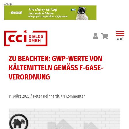
Skip
Anzeige
to
content
MENÜ
ZU BEACHTEN: GWP-WERTE VON
KÄLTEMITTELN GEMÄSS F-GASE-V
ERORDNUNG
11. März 2025
Peter Reinhardt
1 Kommentar