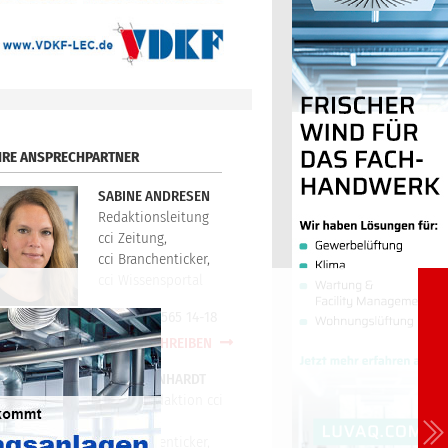
HRE ANSPRECHPARTNER
SABINE ANDRESEN
Redaktionsleitung
cci Zeitung,
cci Branchenticker,
cci Wissensportal
+49(0)721/565 14-18
E-MAIL SCHREIBEN
PETER REINHARDT
Technikredaktion cci
Zeitung,
cci Branchenticker,