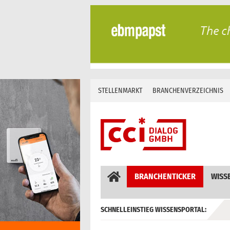
Skip
to
content
STELLENMARKT
BRANCHENVERZEICHNIS
BRANCHENTICKER
WISS
SCHNELLEINSTIEG WISSENSPORTAL:
GEBÄUDEAUTOMATION / MSR