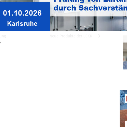
ticker
sung
Neue Produkte der LüKK
N