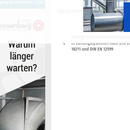
Tags:
Branchenticker-Anzeige
,
cci Branchen
Beitragsnavigation
Anzeige: Luftvolumenstrommes
in Lüftungssystemen nach DIN E
16211 und DIN EN 12599