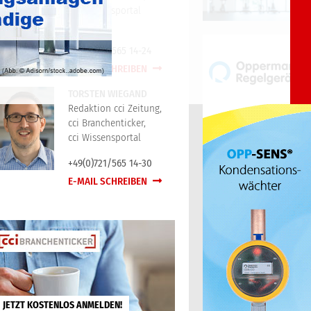
cci Wissensportal
+49(0)721/565 14-24
E-MAIL SCHREIBEN
TORSTEN WIEGAND
Redaktion cci Zeitung,
cci Branchenticker,
cci Wissensportal
+49(0)721/565 14-30
E-MAIL SCHREIBEN
JETZT KOSTENLOS ANMELDEN!