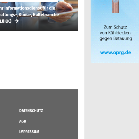
hr Informationsdienst für die
üftungs-, Klima-, Kältebranche
(LüKK)
DATENSCHUTZ
AGB
IMPRESSUM