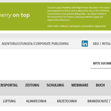
AGENTURLEISTUNGEN/CORPORATE PUBLISHING
ABO / MITGL
S
e
a
r
c
ENSPORTAL
ZEITUNG
SCHULUNG
WEBINARE
BUCH
h
LÜFTUNG
KLIMATECHNIK
KÄLTETECHNIK
BRANDSCHUTZ /