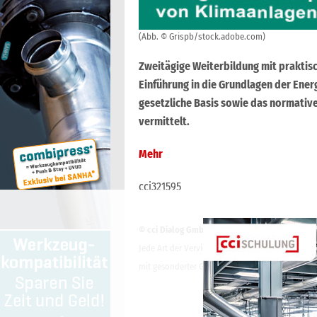
(Abb. © Grispb/stock.adobe.com)
Zweitägige Weiterbildung mit prakti
Einführung in die Grundlagen der Ener
gesetzliche Basis sowie das normative
vermittelt.
Mehr
cci321595
© cci Dialog GmbH
Jede Art der Vervielfältigung, Verbreitung, öffe
mit gesonderter Genehmigung der cci Dialog Gmb