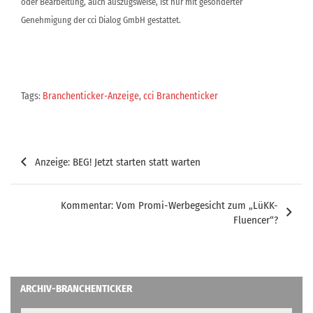
oder Bearbeitung, auch auszugsweise, ist nur mit gesonderter
Genehmigung der cci Dialog GmbH gestattet.
Tags:
Branchenticker-Anzeige
,
cci Branchenticker
Beitragsnavigation
Anzeige: BEG! Jetzt starten statt warten
Kommentar: Vom Promi-Werbegesicht zum „LüKK-
Fluencer“?
ARCHIV-BRANCHENTICKER