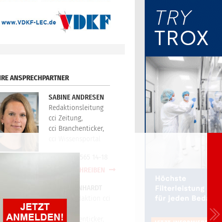
HRE ANSPRECHPARTNER
SABINE ANDRESEN
Redaktionsleitung
cci Zeitung,
cci Branchenticker,
cci Wissensportal
+49(0)721/565 14-18
E-MAIL SCHREIBEN
PETER REINHARDT
Technikredaktion cci
Zeitung,
cci Branchenticker,