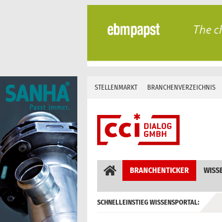
Skip
to
content
STELLENMARKT
BRANCHENVERZEICHNIS
BRANCHENTICKER
WISS
SCHNELLEINSTIEG WISSENSPORTAL:
GEBÄUDEAUTOMATION / MSR