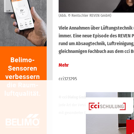
(Abb. © Rentschler REVEN GmbH)
Viele Annahmen über Lüftungstechnik u
immer. Eine neue Episode des REVEN P
rund um Absaugtechnik, Luftreinigung
gleichnamigen Fachbuch aus dem cci
Mehr
cci323295
© cci Dialog GmbH
Jede Art der Vervielfältigung, Verbreitung, öffe
mit gesonderter Genehmigung der cci Dialog Gmb