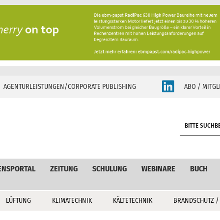
AGENTURLEISTUNGEN/CORPORATE PUBLISHING
ABO / MITGL
S
e
a
r
c
ENSPORTAL
ZEITUNG
SCHULUNG
WEBINARE
BUCH
h
LÜFTUNG
KLIMATECHNIK
KÄLTETECHNIK
BRANDSCHUTZ /