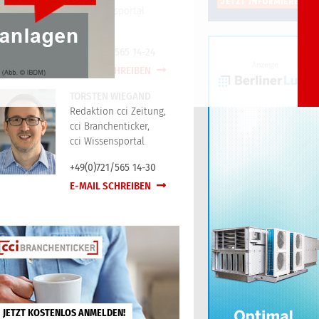
cci Wissensportal
+49(0)721/565 14-24
E-MAIL SCHREIBEN
TORSTEN WIEGAND
Redaktion cci Zeitung,
cci Branchenticker,
cci Wissensportal
+49(0)721/565 14-30
E-MAIL SCHREIBEN
JETZT KOSTENLOS ANMELDEN!