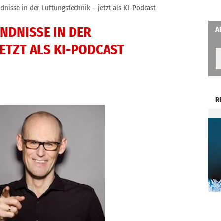
dnisse in der Lüftungstechnik – jetzt als KI-Podcast
NDNISSE IN DER
A
ETZT ALS KI-PODCAST
R