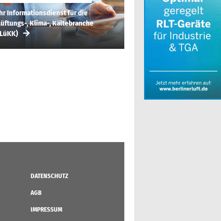
hr Informationsdienst für die
üftungs-, Klima-, Kältebranche
(LüKK)
DATENSCHUTZ
AGB
IMPRESSUM