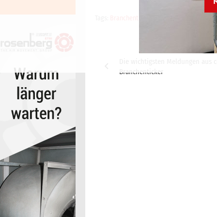
Tags:
Branchenticker-Anzeige
,
cci Branchen
Beitragsnavigation
Die wichtigsten Meldungen aus c
Branchenticker