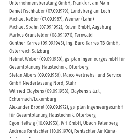
Unternehmensberatung GmbH, Frankfurt am Main
Daniel Fischhaber (07.09.1979), Landsberg am Lech
Michael Keßler (07.09.1987), Weimar (Lahn)
Michael Spahn (07.09.1992), Kelvin GmbH, Augsburg
Markus Grünsfelder (08.09.1971), Fernwald
Günther Karres (09.09.1945), Ing.-Büro Karres TB GmbH,
Österreich Salzburg
Helmut Weber (09.09.1950), gs-plan Ingenieurges.mbH für
Gesamtplanung Haustechnik, Otterberg
Stefan Albers (09.09.1956), Maico Vertriebs- und Service
GmbH Niederlassung Nord, Stuhr
Wilfried Claykens (09.09.1958), Claykens s.à.r.l.,
Echternach/Luxemburg
Alexander Brödel (09.09.1972), gs-plan Ingenieurges.mbH
für Gesamtplanung Haustechnik, Otterberg
Egon Hellwig (10.09.1953), IVH GmbH, Übach-Palenberg
Andreas Rentschler (10.09.1970), Rentschler-Air Klima-