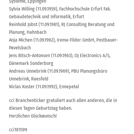
Systeme, Eppingen
Sylvia Willing (11.09.1959), Fachhochschule Erfurt Fak.
Gebäudetechnik und Informatik, Erfurt
Reinhold Jobst (11.09.1961), RJ Consulting Beratung und
Planung, Hahnbach
Anja Michen (11.09.1962), Irema-Filder GmbH, Postbauer-
Pavelsbach
Jens Bitsch-Antonsen (11.09.1963), OJ Electronics A/S,
Dänemark Sonderborg
Andreas Unnebrink (11.09.1969), PBU Planungsbüro
Unnebrink, Raesfeld
Niclas Koster (11.09.1992), Ennepetal
cci Branchenticker gratuliert auch allen anderen, die in
diesen Tagen Geburtstag haben.
Herzlichen Glückwunsch!
cci181599