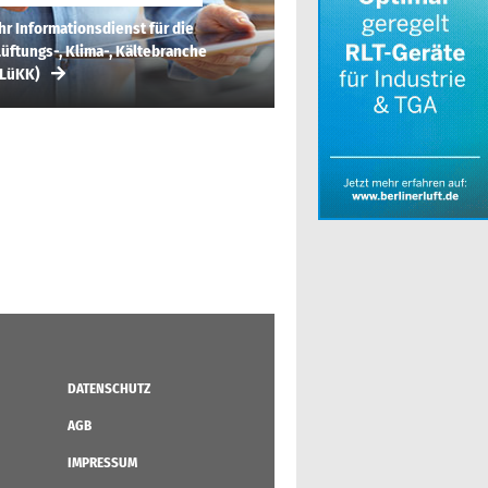
hr Informationsdienst für die
üftungs-, Klima-, Kältebranche
(LüKK)
DATENSCHUTZ
AGB
IMPRESSUM