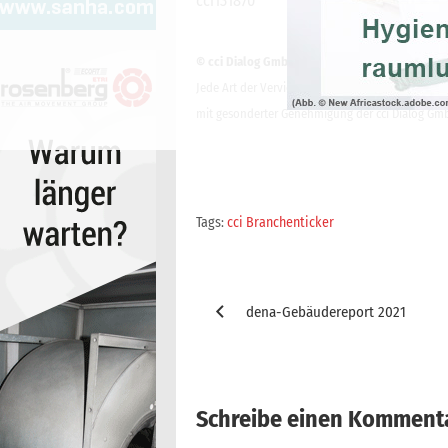
cci131870
© cci Dialog GmbH
Jede Art der Vervielfältigung, Verbreitung, öffe
mit gesonderter Genehmigung der cci Dialog Gmb
Tags:
cci Branchenticker
Beitragsnavigation
dena-Gebäudereport 2021
Schreibe einen Komment