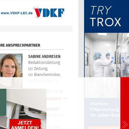
HRE ANSPRECHPARTNER
SABINE ANDRESEN
Redaktionsleitung
cci Zeitung,
cci Branchenticker,
cci Wissensportal
+49(0)721/565 14-18
E-MAIL SCHREIBEN
PETER REINHARDT
Technikredaktion cci
Zeitung,
cci Branchenticker,