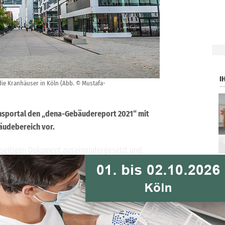
.
I
die Kranhäuser in Köln (Abb. © Mustafa-
ensportal den „dena-Gebäudereport 2021“ mit
äudebereich vor.
6-seitigen Dokument auseinandergesetzt und
uszüge zum Gebäudebestand in Deutschland sowie zu
Bereich Kälte/Klima.
trag „dena-Gebäudereport 2021“ unter der Artikelnummer