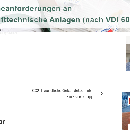
ntlichen Zugänglichmachung oder Bearbeitung, auch auszugsweise, ist nur
H gestattet.
CO2-freundliche Gebäudetechnik –
Kurz vor knapp!
ar