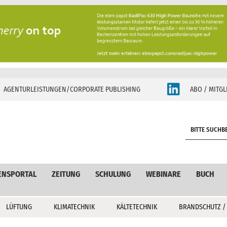
AGENTURLEISTUNGEN/CORPORATE PUBLISHING
ABO / MITGL
S
e
a
r
c
ENSPORTAL
ZEITUNG
SCHULUNG
WEBINARE
BUCH
h
LÜFTUNG
KLIMATECHNIK
KÄLTETECHNIK
BRANDSCHUTZ /