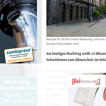
Beispiel für dichte urbane Bebauung: rund um 
Kurnaz/stock.adobe.com)
Am heutigen Markttag stellt cci Wiss
Fokusthemen zum Klimaschutz im Geb
cci Wissensportal hat sich mit dem 7
veröffentlicht einige interessante A
Energieverbäuchen unter anderem im 
Mehr zu diesem Thema gibt es im Bei
cci131847
.