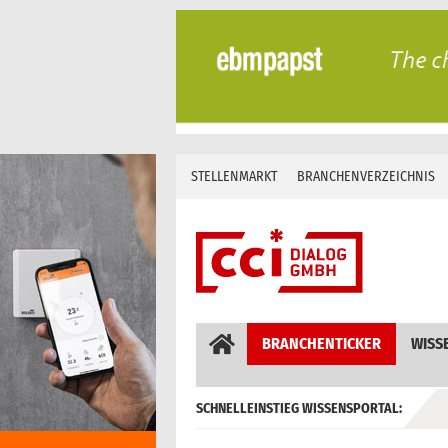
Skip
to
content
STELLENMARKT
BRANCHENVERZEICHNIS
BRANCHENTICKER
WISS
SCHNELLEINSTIEG WISSENSPORTAL:
GEBÄUDEAUTOMATION / MSR