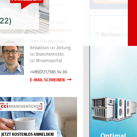
cci Wissensportal
+49(0)721/565 14-24
E-MAIL SCHREIBEN
TORSTEN WIEGAND
Redaktion cci Zeitung,
cci Branchenticker,
cci Wissensportal
+49(0)721/565 14-30
E-MAIL SCHREIBEN
JETZT KOSTENLOS ANMELDEN!