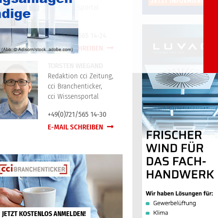
cci Wissensportal
+49(0)721/565 14-24
E-MAIL SCHREIBEN
TORSTEN WIEGAND
Redaktion cci Zeitung,
cci Branchenticker,
cci Wissensportal
+49(0)721/565 14-30
E-MAIL SCHREIBEN
JETZT KOSTENLOS ANMELDEN!