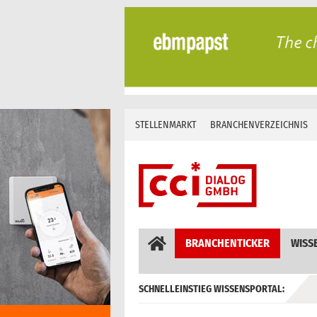
Skip
to
content
STELLENMARKT
BRANCHENVERZEICHNIS
BRANCHENTICKER
WISS
SCHNELLEINSTIEG WISSENSPORTAL:
GEBÄUDEAUTOMATION / MSR