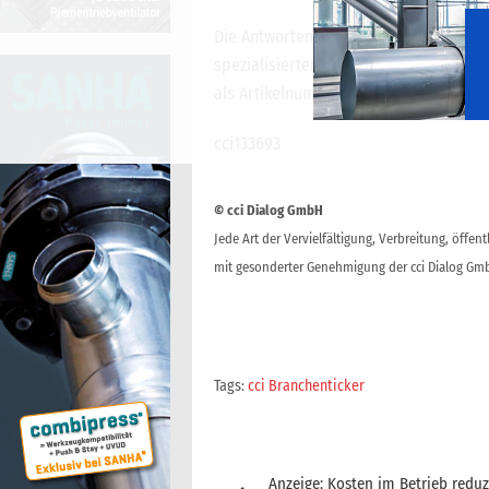
Die Antworten der Leser auf diese Fra
spezialisierten Humanmediziner Dr. me
als Artikelnummer
cci133519
.
cci133693
© cci Dialog GmbH
Jede Art der Vervielfältigung, Verbreitung, öffe
mit gesonderter Genehmigung der cci Dialog Gmb
Tags:
cci Branchenticker
Beitragsnavigation
Anzeige: Kosten im Betrieb reduz