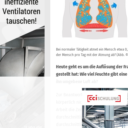
Bei normaler Tätigkeit atmet ein Mensch etwa 0,
der Mensch pro Tag mit der Atmung ab? (Abb. 
Heute geht es um die Auflösung der Frag
gestellt hat: Wie viel Feuchte gibt ei
ihn umgebene Luft ab?
Zur Beantwortung der Frage gab es fo
körperlich nicht anstrengenden Tätigk
Arbeit die Zeit zu Hause, also ohne sp
durchschnittliche Temperatur der im T
durchschnittliche Feuchte 40 %.