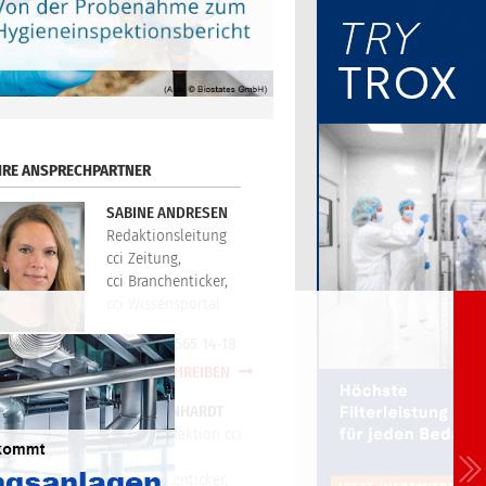
HRE ANSPRECHPARTNER
SABINE ANDRESEN
Redaktionsleitung
cci Zeitung,
cci Branchenticker,
cci Wissensportal
+49(0)721/565 14-18
E-MAIL SCHREIBEN
PETER REINHARDT
Technikredaktion cci
Zeitung,
cci Branchenticker,