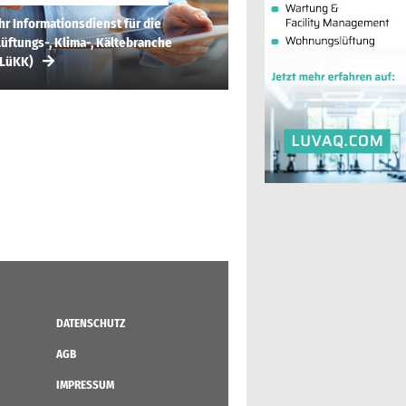
hr Informationsdienst für die
üftungs-, Klima-, Kältebranche
(LüKK)
DATENSCHUTZ
AGB
IMPRESSUM