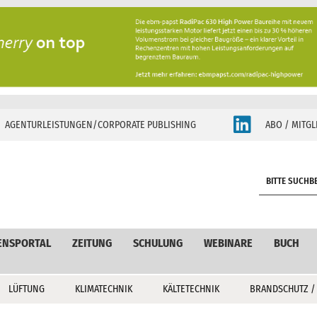
AGENTURLEISTUNGEN/CORPORATE PUBLISHING
ABO / MITGL
S
e
a
r
c
ENSPORTAL
ZEITUNG
SCHULUNG
WEBINARE
BUCH
h
LÜFTUNG
KLIMATECHNIK
KÄLTETECHNIK
BRANDSCHUTZ /