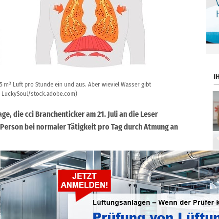
.
I
5 m³ Luft pro Stunde ein und aus. Aber wieviel Wasser gibt
© LuckySoul/stock.adobe.com)
e, die cci Branchenticker am 21. Juli an die Leser
ne Person bei normaler Tätigkeit pro Tag durch Atmung an
lgende Vorgaben: Die Person übt eine normale,
eit aus (zum Beispiel im Büro) und verbringt nach der
ortliche Tätigkeiten (die die Atmung erhöhen würden). Die
agesverlauf eingeatmeten Luft beträgt 20 °C, die