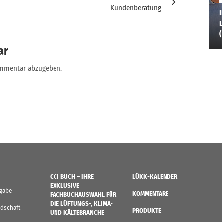
Kundenberatung
I
L
ar
ommentar abzugeben.
CCI BUCH – IHRE
LÜKK-KALENDER
EXKLUSIVE
sgabe
KOMMENTARE
FACHBUCHAUSWAHL FÜR
DIE LÜFTUNGS-, KLIMA-
edschaft
PRODUKTE
UND KÄLTEBRANCHE