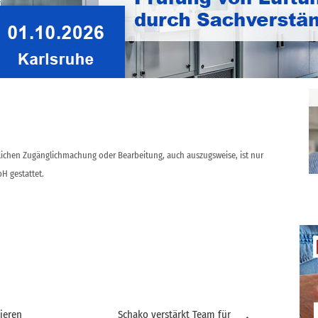
ge – inklusive einer Expertise des auf Luftbefeuchtung
d. Walter Hugentobler – lesen Sie in cci Wissensportal
ntlichen Zugänglichmachung oder Bearbeitung, auch auszugsweise, ist nur
H gestattet.
ieren
Schako verstärkt Team für