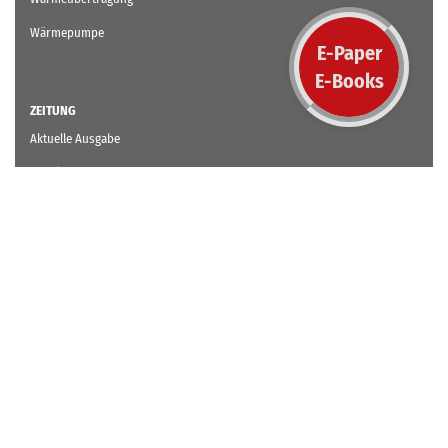
Wärmepumpe
E-Paper
E-Books
ZEITUNG
Aktuelle Ausgabe
Abo / Mitgliedschaft
cci Zeitung Kiosk
SCHULUNG
Aktuelles Schulungsprogramm
Experten – Energetische Inspektion von Klimaanlagen
WEBINARE
Übersicht Webinare
Übersicht Termine