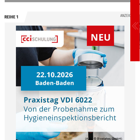
ANZEIGE
REIHE 1
.