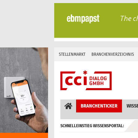
Skip
to
content
STELLENMARKT
BRANCHENVERZEICHNIS
BRANCHENTICKER
WISS
SCHNELLEINSTIEG WISSENSPORTAL:
GEBÄUDEAUTOMATION / MSR