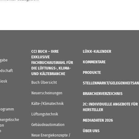
CCI BUCH – IHRE
LÜKK-KALENDER
EXKLUSIVE
sgabe
KOMMENTARE
FACHBUCHAUSWAHL FÜR
DIE LÜFTUNGS-, KLIMA-
edschaft
PRODUKTE
UND KÄLTEBRANCHE
Kiosk
Buch Übersicht
STELLENMARKT/GELEGENHEITSAN
Neuerscheinungen
BRANCHENVERZEICHNIS
Kälte-/Klimatechnik
2C: INDIVIDUELLE ANGEBOTE FÜR
rogramm
HERSTELLER
Lüftungstechnik
Energetische
MEDIADATEN 2026
Gebäudeautomation
von
n
ÜBER UNS
Neue Energiekonzepte /