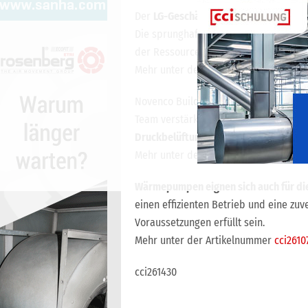
Der
LG-Geschäftsbereich Air Solution 
Die sprunghaft gestiegene Nachfrag
der Ressourcen erforderlich gemacht.
Mehr unter der Artikelnummer
cci2607
Novenco Building & Industry Deutschla
Team verstärkt.
Michael Porten hat bei
Druckbelüftungsanlagen übernommen
Mehr unter der Artikelnummer
cci2610
Wärmepumpen eignen sich auch für di
einen effizienten Betrieb und eine z
Voraussetzungen erfüllt sein.
Mehr unter der Artikelnummer
cci2610
cci261430