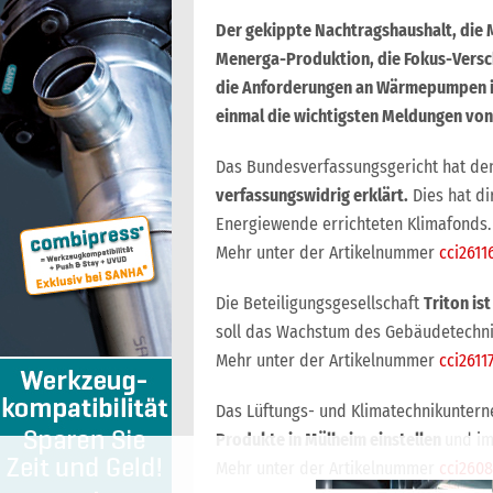
Der gekippte Nachtragshaushalt, die M
Menerga-Produktion, die Fokus-Versch
die Anforderungen an Wärmepumpen im
einmal die wichtigsten Meldungen von
Das Bundesverfassungsgericht hat d
verfassungswidrig erklärt.
Dies hat di
Energiewende errichteten Klimafonds.
Mehr unter der Artikelnummer
cci2611
Die Beteiligungsgesellschaft
Triton is
soll das Wachstum des Gebäudetechni
Mehr unter der Artikelnummer
cci2611
Das Lüftungs- und Klimatechnikunte
Produkte in Mülheim einstellen
und im
Mehr unter der Artikelnummer
cci260