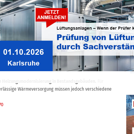
trennt sich von Mitarbeitern im Flächenvertrieb Klima.
e nach Luft/Wasser-Wärmepumpen habe eine Anpassung
48
nd, eine Tochtergesellschaft der Schako Group, hat ihr
 Novenco die Vertriebsleitung für
.
83
e Heizungsmodernisierung in Bestandsgebäuden.
Für
uverlässige Wärmeversorgung müssen jedoch verschiedene
70