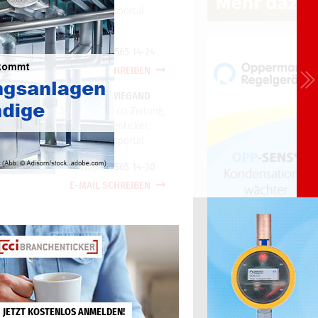
cci Wissensportal
+49(0)721/565 14-24
E-MAIL SCHREIBEN
TORSTEN WIEGAND
Redaktion cci Zeitung,
cci Branchenticker,
cci Wissensportal
+49(0)721/565 14-30
E-MAIL SCHREIBEN
JETZT KOSTENLOS ANMELDEN!