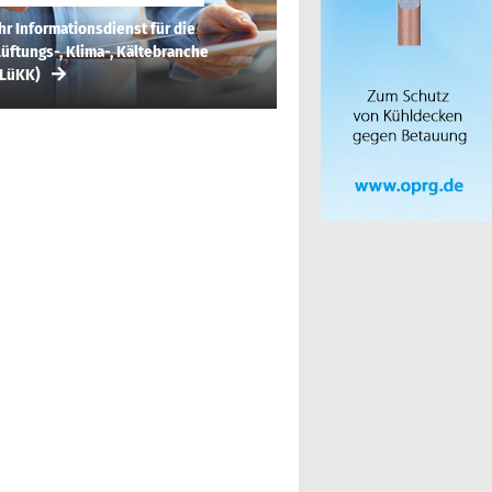
hr Informationsdienst für die
üftungs-, Klima-, Kältebranche
(LüKK)