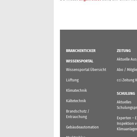
BRANCHENTICKER
ZEITUNG
Aktuelle Au
WISSENSPORTAL
Wissensportal Übersicht
Abo / Mitgli
Lüftung
cci Zeitung 
Klimatechnik
SCHULUNG
Kältetechnik
Aktuelles
Schulungsp
Brandschutz /
Entrauchung
Experten – 
Inspektion 
Gebäudeautomation
Klimaanlage