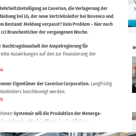
ehrheitsbeteiligung an Caverion, die Verlagerung der
iebung bei LG, der neue Vertriebsleiter bei Novenco und
 Bestand: Meldung verpasst? Kein Problem – hier noch
.
 cci Branchenticker der vergangenen Woche.
en
Nachtragshaushalt der Ampelregierung für
I
rekte Auswirkungen auf den zur Finanzierung der
64
t neuer Eigentümer der Caverion Corporation.
Langfristig
kanbieters beschleunigt werden.
70
rnehmen
Systemair will die Produktion der Menerga-
 bestehenden Werk in Slowenien hochfahren.
839