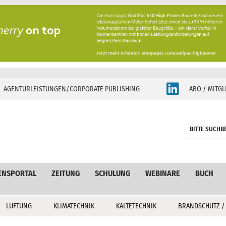
AGENTURLEISTUNGEN/CORPORATE PUBLISHING
ABO / MITGL
S
e
a
r
c
ENSPORTAL
ZEITUNG
SCHULUNG
WEBINARE
BUCH
h
LÜFTUNG
KLIMATECHNIK
KÄLTETECHNIK
BRANDSCHUTZ /