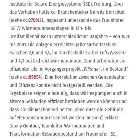
Instituts für Solare Energiesysteme (ISE), Freiburg. Über
das Vorhaben hatte cci Branchenticker bereits berichtet
(siehe
cci270612
). Insgesamt untersuchte das Fraunhofer
ISE 77 Wärmepumpenanlagen in Ein- bis
Dreifamilienhäusern unterschiedlicher Baujahre – von 1826
bis 2001. Die Anlagen erreichten Jahresarbeitszahlen
zwischen 2,6 und 5,4, im Durchschnitt 3,4 bei Luft/Wasser-
und 4,3 bei Erdreichwärmepumpen. Damit arbeiteten sie
effizienter als im Vorgängerprojekt „WPsmart im Bestand“
(siehe
cci89854
). Eine Korrelation zwischen Gebäudealter
und Effizienz konnte nicht festgestellt werden. „Die
Ergebnisse zeigen eindeutig, dass Wärmepumpen auch in
älteren Gebäuden effizient betrieben werden können und
dass sie klimaschonend heizen, ohne dass die Gebäude
auf Neubaustandard saniert werden müssen“, erklärt
Danny Günther, Teamleiter Wärmepumpen und
Transformation Gebäudebestand am Fraunhofer ISE.