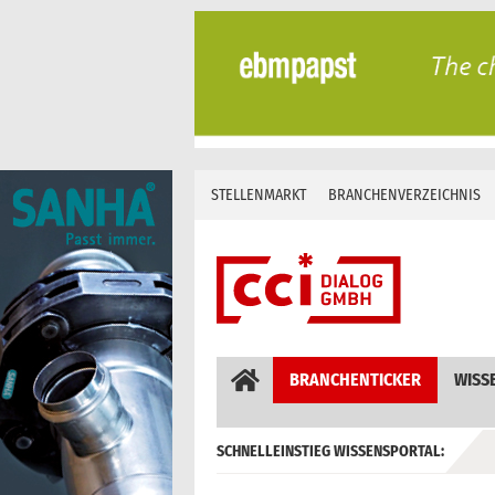
Skip
to
content
STELLENMARKT
BRANCHENVERZEICHNIS
BRANCHENTICKER
WISS
SCHNELLEINSTIEG WISSENSPORTAL:
GEBÄUDEAUTOMATION / MSR