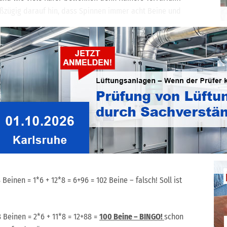
oßzügig darauf hin, dass Spinnen immer acht Beine und
Vogt, Reinhard Siegismund, Ralf Seiffarth, Edgar Mayer,
 Baar, Hans-Stefan Selikovsky und Detlef Orth. Um den
Sie sich bitte mit Ihren Logindaten ein.
n Hans-Stefan Selikovsky. Er schrieb: „In Rainers
fer
.
Beinen = 1*6 + 12*8 = 6+96 = 102 Beine – falsch! Soll ist
 Beinen = 2*6 + 11*8 = 12+88 =
100 Beine – BINGO!
schon