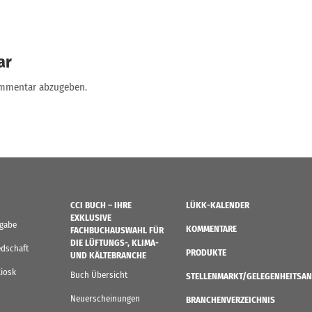
ar
ommentar abzugeben.
CCI BUCH – IHRE
LÜKK-KALENDER
EXKLUSIVE
sgabe
KOMMENTARE
FACHBUCHAUSWAHL FÜR
DIE LÜFTUNGS-, KLIMA-
edschaft
PRODUKTE
UND KÄLTEBRANCHE
Kiosk
Buch Übersicht
STELLENMARKT/GELEGENHEITSAN
Neuerscheinungen
BRANCHENVERZEICHNIS