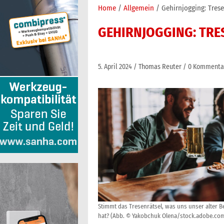
Home
Allgemein
Gehirnjogging: Trese
GEHIRNJOGGING: TRE
5. April 2024
Thomas Reuter
0 Kommenta
Stimmt das Tresenrätsel, was uns unser alter 
hat? (Abb. © Yakobchuk Olena/stock.adobe.co