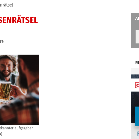
nrätsel
SENRÄTSEL
A
re
R
Bekannter aufgegeben
m)