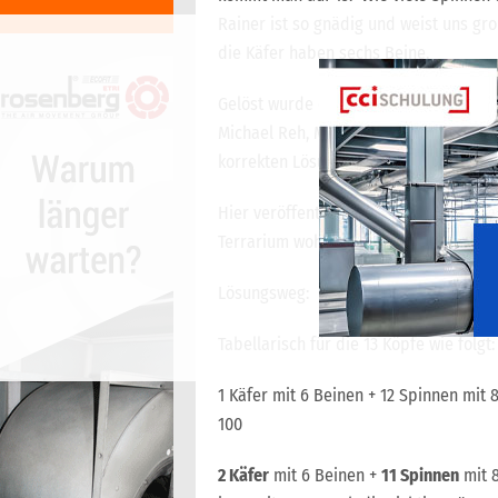
Rainer ist so gnädig und weist uns gr
die Käfer haben sechs Beine.
Gelöst wurde das Rätsel von: Thorsten 
Michael Reh, Matthias Lubowski, Birgit
korrekten Lösungsweg zu sehen, loggen 
Hier veröffentlichen wir die Lösung vo
Terrarium wohnen
11 Spinnen
und
2 Kä
Lösungsweg:
Tabellarisch für die 13 Köpfe wie folgt:
1 Käfer mit 6 Beinen + 12 Spinnen mit 8 
100
2 Käfer
mit 6 Beinen +
11 Spinnen
mit 8