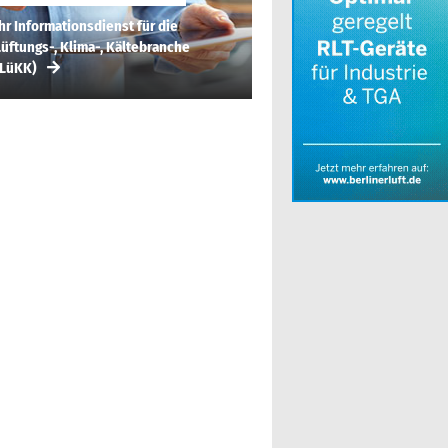
hr Informationsdienst für die
üftungs-, Klima-, Kältebranche
(LüKK)