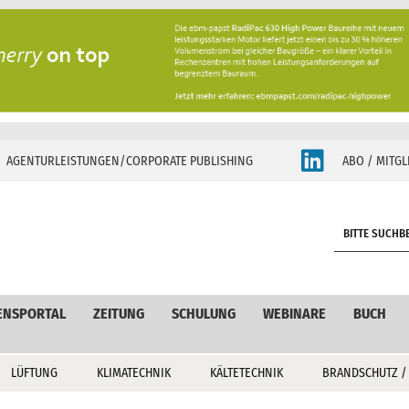
AGENTURLEISTUNGEN/CORPORATE PUBLISHING
ABO / MITGL
S
e
a
r
c
ENSPORTAL
ZEITUNG
SCHULUNG
WEBINARE
BUCH
h
LÜFTUNG
KLIMATECHNIK
KÄLTETECHNIK
BRANDSCHUTZ /