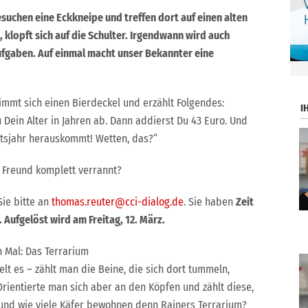
esuchen eine Eckkneipe und treffen dort auf einen alten
, klopft sich auf die Schulter. Irgendwann wird auch
ufgaben. Auf einmal macht unser Bekannter eine
.
nimmt sich einen Bierdeckel und erzählt Folgendes:
I
 Dein Alter in Jahren ab. Dann addierst Du 43 Euro. Und
rtsjahr herauskommt! Wetten, das?“
 Freund komplett verrannt?
Sie bitte an
thomas.reuter@cci-dialog.de
. Sie haben
Zeit
. Aufgelöst wird am Freitag, 12. März.
 Mal: Das Terrarium
lt es – zählt man die Beine, die sich dort tummeln,
rientierte man sich aber an den Köpfen und zählt diese,
und wie viele Käfer bewohnen denn Rainers Terrarium?