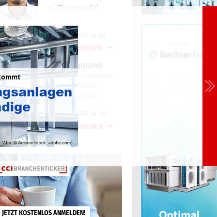
cci Wissensportal
+49(0)721/565 14-24
E-MAIL SCHREIBEN
TORSTEN WIEGAND
Redaktion cci Zeitung,
cci Branchenticker,
cci Wissensportal
+49(0)721/565 14-30
E-MAIL SCHREIBEN
JETZT KOSTENLOS ANMELDEN!