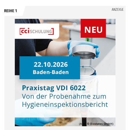
ANZEIGE
REIHE 1
.
.