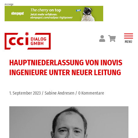
Skip
Anzeige
to
content
MENÜ
HAUPTNIEDERLASSUNG VON INOVIS
INGENIEURE UNTER NEUER LEITUNG
1. September 2023
Sabine Andresen
0 Kommentare