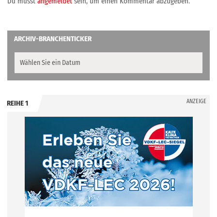
Du musst
angemeldet
sein, um einen Kommentar abzugeben.
ARCHIV-BRANCHENTICKER
ANZEIGE
REIHE 1
.