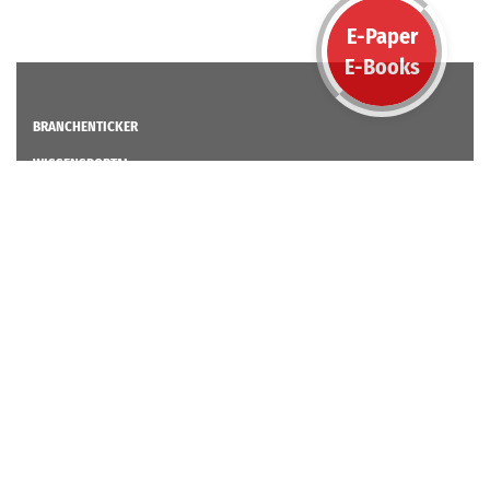
E-Paper
E-Books
BRANCHENTICKER
WISSENSPORTAL
Wissensportal Übersicht
Lüftung
Klimatechnik
Kältetechnik
Brandschutz / Entrauchung
Gebäudeautomation
Marktzahlen
Normen, Richtlinien und Verordnungen