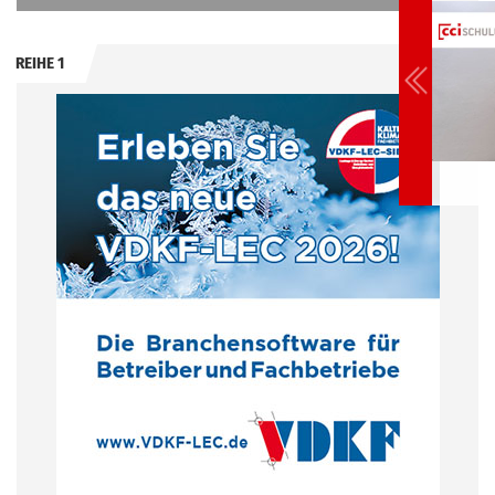
ANZEIGE
REIHE 1
.