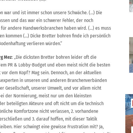
n war und ist immer schon unsere Schwäche. (…) Die
sen und das war ein schwerer Fehler, der noch
d für andere Handwerksbranchen haben wird. (…) es muss
en kommen (…) Dicke Bretter bohren finde ich persönlich
 Bodenhaftung verlieren würden.“
rg Mez
: „Die dicksten Bretter bohren leider oft die
dem PR & Lobby-Budget und eben meist nicht die besten
t vor dem Kopf? Mag sein. Dennoch, an der aktuellen
sexperten in unseren und anderen Branchenverbänden
er Gesellschaft, unserer Umwelt, und vor allem nicht
 bei der Normierung, meist nur um den kleinsten
r beteiligten Akteure und oft nicht um die technisch
rsönliche Komfortzone nicht verlassen, 2. vorhandene
rschließen und 3. darauf hoffen, mit dieser Taktik
iben. Hier schwingt eine gewisse Frustration mit? Ja,