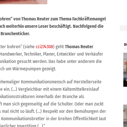
bohren“ von Thomas Reuter zum Thema Fachkräftemangel
h weiterhin unsere Leser beschäftigt. Nachfolgend die
.
 Branchenticker.
I
tter bohren“ (siehe
cci274308
) geht
Thomas Reuter
 Handwerker, Techniker, Planer, Entwickler und Verkäufer
unikation gesucht werden. Das habe unter anderem die
uch um Wärmepumpen gezeigt.
 ehemaliger Kommunikationsmensch auf Herstellerseite
 ein. (…) Vergleichbar mit einem Kältemittelkreislauf
ikationsstrukturen innerhalb der Branche als
ft man sich gegenseitig auf die Schulter. Oder man zuckt
 mal nicht so läuft. (…) Respekt vor den Bemühungen der
ommunikationsbretter in der breiten Öffentlichkeit laut
rlicher Investition (…).“