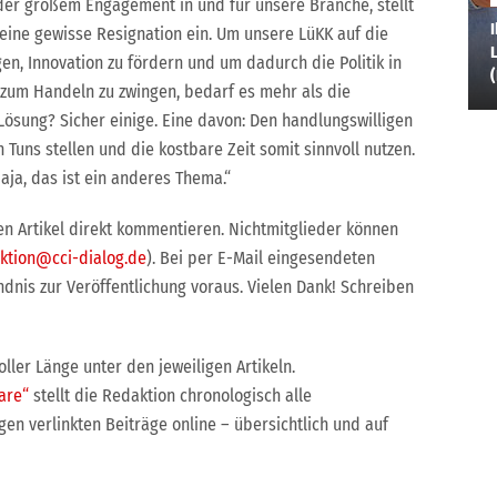
der großem Engagement in und für unsere Branche, stellt
I
 eine gewisse Resignation ein. Um unsere LüKK auf die
L
en, Innovation zu fördern und um dadurch die Politik in
zum Handeln zu zwingen, bedarf es mehr als die
 Lösung? Sicher einige. Eine davon: Den handlungswilligen
Tuns stellen und die kostbare Zeit somit sinnvoll nutzen.
ja, das ist ein anderes Thema.“
en Artikel direkt kommentieren. Nichtmitglieder können
ktion@cci-dialog.de
). Bei per E-Mail eingesendeten
dnis zur Veröffentlichung voraus. Vielen Dank! Schreiben
ller Länge unter den jeweiligen Artikeln.
are“
stellt die Redaktion chronologisch alle
n verlinkten Beiträge online – übersichtlich und auf