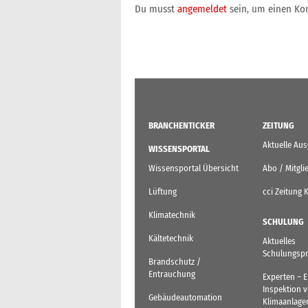
Du musst
angemeldet
sein, um einen K
BRANCHENTICKER
ZEITUNG
Aktuelle Au
WISSENSPORTAL
Wissensportal Übersicht
Abo / Mitgli
Lüftung
cci Zeitung 
Klimatechnik
SCHULUNG
Kältetechnik
Aktuelles
Schulungsp
Brandschutz /
Entrauchung
Experten – 
Inspektion 
Gebäudeautomation
Klimaanlage