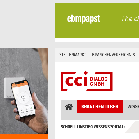
Skip
to
content
STELLENMARKT
BRANCHENVERZEICHNIS
BRANCHENTICKER
WISS
SCHNELLEINSTIEG WISSENSPORTAL:
GEBÄUDEAUTOMATION / MSR