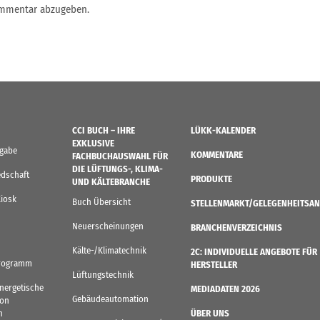
ommentar abzugeben.
CCI BUCH – IHRE
LÜKK-KALENDER
EXKLUSIVE
sgabe
KOMMENTARE
FACHBUCHAUSWAHL FÜR
DIE LÜFTUNGS-, KLIMA-
edschaft
PRODUKTE
UND KÄLTEBRANCHE
Kiosk
Buch Übersicht
STELLENMARKT/GELEGENHEITSAN
Neuerscheinungen
BRANCHENVERZEICHNIS
Kälte-/Klimatechnik
2C: INDIVIDUELLE ANGEBOTE FÜR
rogramm
HERSTELLER
Lüftungstechnik
Energetische
MEDIADATEN 2026
Gebäudeautomation
von
n
ÜBER UNS