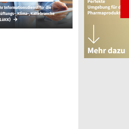
hr Informationsdienst für die
üftungs-, Klima-, Kältebranche
(LüKK)