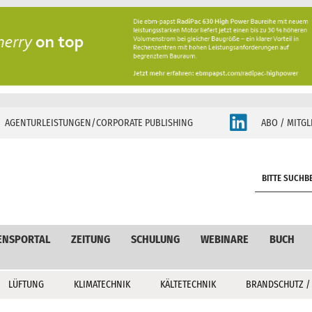
AGENTURLEISTUNGEN/CORPORATE PUBLISHING
ABO / MITGL
S
e
a
r
c
ENSPORTAL
ZEITUNG
SCHULUNG
WEBINARE
BUCH
h
LÜFTUNG
KLIMATECHNIK
KÄLTETECHNIK
BRANDSCHUTZ /