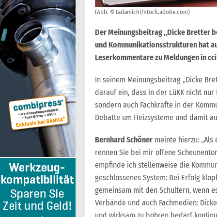
(Abb. © tadamichi/stock.adobe.com)
Der Meinungsbeitrag „Dicke Bretter 
und Kommunikationsstrukturen hat auc
Leserkommentare zu Meldungen in cci
In seinem Meinungsbeitrag „Dicke Bre
darauf ein, dass in der LüKK nicht nur
sondern auch Fachkräfte in der Komm
Debatte um Heizsysteme und damit a
Bernhard Schöner
meinte hierzu: „Als
rennen Sie bei mir offene Scheunentore
empfinde ich stellenweise die Kommun
geschlossenes System: Bei Erfolg klop
gemeinsam mit den Schultern, wenn es
Verbände und auch Fachmedien: Dicke K
und wirksam zu bohren bedarf kontinuie