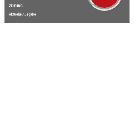
ZEITUNG
Aktuelle Ausgabe
Abo / Mitgliedschaft
cci Zeitung Kiosk
SCHULUNG
Aktuelles Schulungsprogramm
Experten – Energetische Inspektion von Klimaanlagen
WEBINARE
Übersicht Webinare
Übersicht Termine
CCI BUCH – IHRE EXKLUSIVE FACHBUCHAUSWAHL FÜR DIE LÜFTUNGS-,
KLIMA- UND KÄLTEBRANCHE