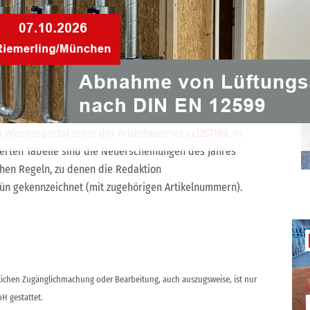
el zum vorgegebenen „Mindestautomatisierungsgrad“.
chere Umsetzung des GEG vom Gesetzgeber dringend
 cci Wissensportal unter der Artikelnummer
cci279091
.
t zu mehr als 350 Normen, Richtlinien, Verordnungen und
ci Wissensportal unter der Artikelnummer
cci257169
. In
rten Tabelle sind die Neuerscheinungen des Jahres
chen Regeln, zu denen die Redaktion
rün gekennzeichnet (mit zugehörigen Artikelnummern).
ntlichen Zugänglichmachung oder Bearbeitung, auch auszugsweise, ist nur
H gestattet.