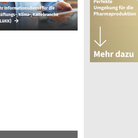
hr Informationsdienst für die
üftungs-, Klima-, Kältebranche
(LüKK)