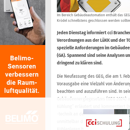
Im Bereich Gebäudeautomation enthält das GEG 
Krödel schnellstens geschlossen werden sollt
Jeden Dienstag informiert cci Branche
Verordnungen aus der LüKK und der TGA
spezielle Anforderungen im Gebäudee
(GA). Spannend sind seine Analysen u
dringend zu klären sind.
Die Neufassung des GEG, die am 1. Febr
Vorausgabe eine Vielzahl von Änderun
beachten und auszuführen sind. In se
Gebäudeenergiegesetzes (GEG 2024) a
Kühlung“ erläutert und kommentiert D
-technik an der Technischen Hochschu
unmittelbar die Gebäudeautomation u
Kühlanlagen betreffen. Wie Krödels A