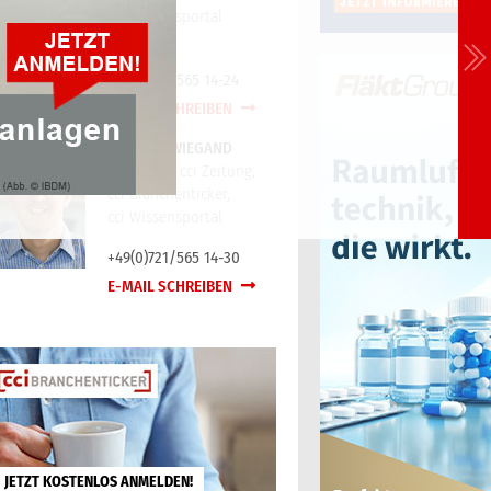
cci Wissensportal
+49(0)721/565 14-24
E-MAIL SCHREIBEN
TORSTEN WIEGAND
Redaktion cci Zeitung,
cci Branchenticker,
cci Wissensportal
+49(0)721/565 14-30
E-MAIL SCHREIBEN
JETZT KOSTENLOS ANMELDEN!