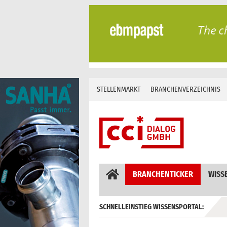
Skip
to
content
STELLENMARKT
BRANCHENVERZEICHNIS
BRANCHENTICKER
WISS
SCHNELLEINSTIEG WISSENSPORTAL:
GEBÄUDEAUTOMATION / MSR