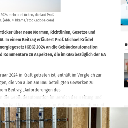
2024 mehrere Lücken, die laut Prof.
en. (Abb. © hkama/stock.adobe.com)
.
nticker über neue Normen, Richtlinien, Gesetze und
. In einem Beitrag erläutert Prof. Michael Krödel
I
nergiegesetz (GEG) 2024 an die Gebäudeautomation
nd Kommentare zu Aspekten, die im GEG bezüglich der GA
uar 2024 in Kraft getreten ist, enthält im Vergleich zur
gen, die von allen am Bau beteiligten Gewerken zu
inem Beitrag „Anforderungen des
n die Gebäudeautomation im Bereich der Heizung und
r. Michael Krödel, Professor für Gebäudeautomation und
le Rosenheim, insbesondere Neuheiten im GEG, die
nd mittelbar damit verbundene Gewerke wie Heiz- und
nalysen aufzeigen, gibt es zur Gebäudeautomation im GEG