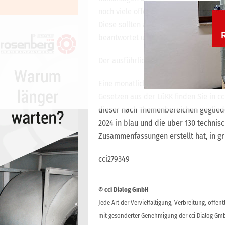
noch viele offene Fragen, zum Beispi
Diese sollten auch für eine rechtssi
beantwortet und geklärt werden.
Der ausführliche Fachbeitrag steht in
Eine monatlich aktualisierte Übersich
Gesetzen aus der LüKK finden Sie in c
dieser nach Themenbereichen gegliede
2024 in blau und die über 130 technis
Zusammenfassungen erstellt hat, in g
cci279349
© cci Dialog GmbH
Jede Art der Vervielfältigung, Verbreitung, öffe
mit gesonderter Genehmigung der cci Dialog Gmb