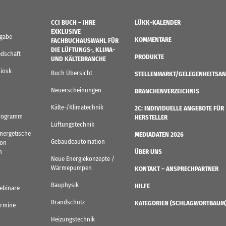
CCI BUCH – IHRE
LÜKK-KALENDER
EXKLUSIVE
sgabe
KOMMENTARE
FACHBUCHAUSWAHL FÜR
DIE LÜFTUNGS-, KLIMA-
edschaft
PRODUKTE
UND KÄLTEBRANCHE
Kiosk
Buch Übersicht
STELLENMARKT/GELEGENHEITSAN
Neuerscheinungen
BRANCHENVERZEICHNIS
Kälte-/Klimatechnik
2C: INDIVIDUELLE ANGEBOTE FÜR
rogramm
HERSTELLER
Lüftungstechnik
Energetische
MEDIADATEN 2026
Gebäudeautomation
von
n
ÜBER UNS
Neue Energiekonzepte /
Wärmepumpen
KONTAKT – ANSPRECHPARTNER
Bauphysik
HILFE
ebinare
Brandschutz
KATEGORIEN (SCHLAGWORTBAUM
ermine
Heizungstechnik