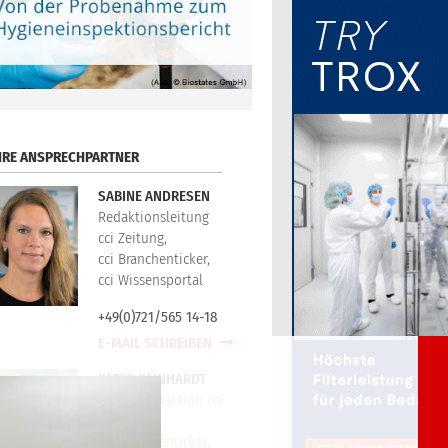
HRE ANSPRECHPARTNER
SABINE ANDRESEN
Redaktionsleitung
cci Zeitung,
cci Branchenticker,
cci Wissensportal
+49(0)721/565 14-18
E-MAIL SCHREIBEN
PETER REINHARDT
Technikredaktion cci
Zeitung,
cci Branchenticker,