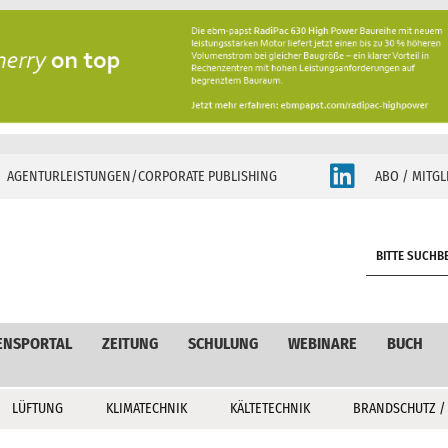
AGENTURLEISTUNGEN/CORPORATE PUBLISHING
ABO / MITGL
S
e
a
r
c
ENSPORTAL
ZEITUNG
SCHULUNG
WEBINARE
BUCH
h
LÜFTUNG
KLIMATECHNIK
KÄLTETECHNIK
BRANDSCHUTZ /