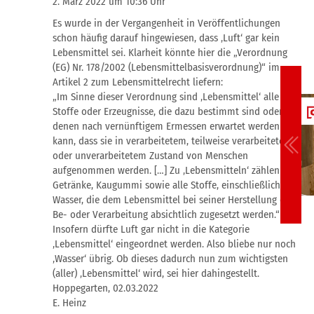
2. März 2022 um 10:36 Uhr
Es wurde in der Vergangenheit in Veröffentlichungen
schon häufig darauf hingewiesen, dass ‚Luft‘ gar kein
Lebensmittel sei. Klarheit könnte hier die „Verordnung
(EG) Nr. 178/2002 (Lebensmittelbasisverordnung)“ im
Artikel 2 zum Lebensmittelrecht liefern:
„Im Sinne dieser Verordnung sind ‚Lebensmittel‘ alle
Stoffe oder Erzeugnisse, die dazu bestimmt sind oder von
denen nach vernünftigem Ermessen erwartet werden
kann, dass sie in verarbeitetem, teilweise verarbeitetem
oder unverarbeitetem Zustand von Menschen
aufgenommen werden. […] Zu ‚Lebensmitteln‘ zählen auch
Getränke, Kaugummi sowie alle Stoffe, einschließlich
Wasser, die dem Lebensmittel bei seiner Herstellung oder
Be- oder Verarbeitung absichtlich zugesetzt werden.“
Insofern dürfte Luft gar nicht in die Kategorie
‚Lebensmittel‘ eingeordnet werden. Also bliebe nur noch
‚Wasser‘ übrig. Ob dieses dadurch nun zum wichtigsten
(aller) ‚Lebensmittel‘ wird, sei hier dahingestellt.
Hoppegarten, 02.03.2022
E. Heinz