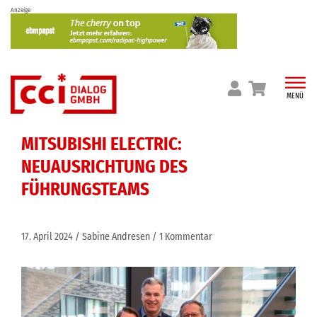
Skip
Anzeige
to
content
MENÜ
MITSUBISHI ELECTRIC:
NEUAUSRICHTUNG DES
FÜHRUNGSTEAMS
17. April 2024
Sabine Andresen
1 Kommentar