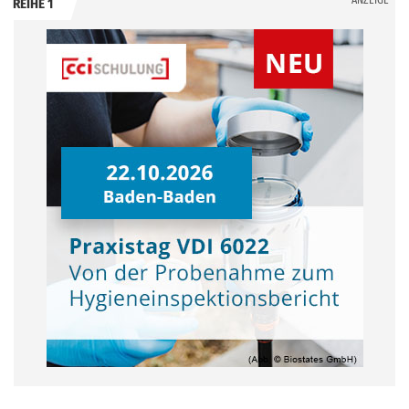
ANZEIGE
REIHE 1
.
.