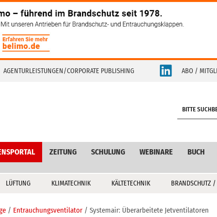
AGENTURLEISTUNGEN/CORPORATE PUBLISHING
ABO / MITGL
S
e
a
r
c
ENSPORTAL
ZEITUNG
SCHULUNG
WEBINARE
BUCH
h
LÜFTUNG
KLIMATECHNIK
KÄLTETECHNIK
BRANDSCHUTZ /
ge
Entrauchungsventilator
Systemair: Überarbeitete Jetventilatoren