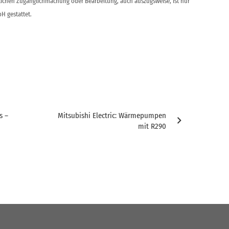
ntlichen Zugänglichmachung oder Bearbeitung, auch auszugsweise, ist nur
H gestattet.
s –
Mitsubishi Electric: Wärmepumpen
mit R290