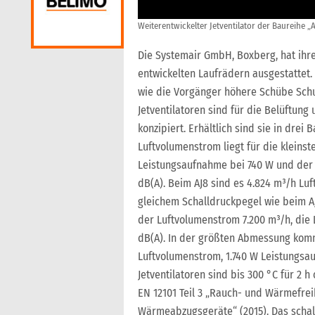
Weiterentwickelter Jetventilator der Baureihe „
Die Systemair GmbH, Boxberg, hat ihre
entwickelten Laufrädern ausgestattet. 
wie die Vorgänger höhere Schübe Schub
Jetventilatoren sind für die Belüftun
konzipiert. Erhältlich sind sie in dre
Luftvolumenstrom liegt für die kleinst
Leistungsaufnahme bei 740 W und der 
dB(A). Beim AJ8 sind es 4.824 m³/h Lu
gleichem Schalldruckpegel wie beim A
der Luftvolumenstrom 7.200 m³/h, die
dB(A). In der größten Abmessung komm
Luftvolumenstrom, 1.740 W Leistungsa
Jetventilatoren sind bis 300 °C für 2 h
EN 12101 Teil 3 „Rauch- und Wärmefre
Wärmeabzugsgeräte“ (2015). Das schal