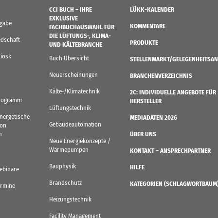
CCI BUCH – IHRE
LÜKK-KALENDER
EXKLUSIVE
sgabe
KOMMENTARE
FACHBUCHAUSWAHL FÜR
DIE LÜFTUNGS-, KLIMA-
edschaft
PRODUKTE
UND KÄLTEBRANCHE
Kiosk
Buch Übersicht
STELLENMARKT/GELEGENHEITSAN
Neuerscheinungen
BRANCHENVERZEICHNIS
Kälte-/Klimatechnik
2C: INDIVIDUELLE ANGEBOTE FÜR
rogramm
HERSTELLER
Lüftungstechnik
Energetische
MEDIADATEN 2026
Gebäudeautomation
von
n
ÜBER UNS
Neue Energiekonzepte /
Wärmepumpen
KONTAKT – ANSPRECHPARTNER
Bauphysik
HILFE
ebinare
Brandschutz
KATEGORIEN (SCHLAGWORTBAUM
ermine
Heizungstechnik
Facility Management