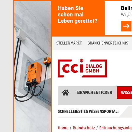
Skip
to
content
STELLENMARKT
BRANCHENVERZEICHNIS
BRANCHENTICKER
WISS
SCHNELLEINSTIEG WISSENSPORTAL:
GEBÄUDEAUTOMATION / MSR
Home
Brandschutz
Entrauchungsanla