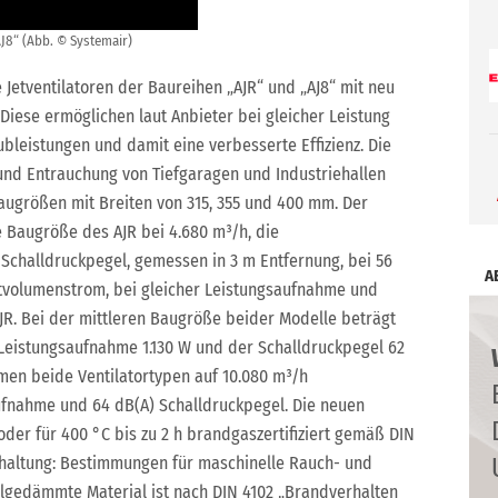
AJ8“ (Abb. © Systemair)
 Jetventilatoren der Baureihen „AJR“ und „AJ8“ mit neu
Diese ermöglichen laut Anbieter bei gleicher Leistung
leistungen und damit eine verbesserte Effizienz. Die
g und Entrauchung von Tiefgaragen und Industriehallen
i Baugrößen mit Breiten von 315, 355 und 400 mm. Der
e Baugröße des AJR bei 4.680 m³/h, die
Schalldruckpegel, gemessen in 3 m Entfernung, bei 56
A
ftvolumenstrom, bei gleicher Leistungsaufnahme und
JR. Bei der mittleren Baugröße beider Modelle beträgt
 Leistungsaufnahme 1.130 W und der Schalldruckpegel 62
en beide Ventilatortypen auf 10.080 m³/h
ufnahme und 64 dB(A) Schalldruckpegel. Die neuen
 oder für 400 °C bis zu 2 h brandgaszertifiziert gemäß DIN
ihaltung: Bestimmungen für maschinelle Rauch- und
lgedämmte Material ist nach DIN 4102 „Brandverhalten