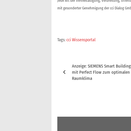
Jede Art der Vervielfältigung, Verbreitung, öffe
mit gesonderter Genehmigung der cci Dialog Gmb
Tags:
cci Wissensportal
Beitragsnavigation
Anzeige: SIEMENS Smart Building
mit Perfect Flow zum optimalen
Raumklima