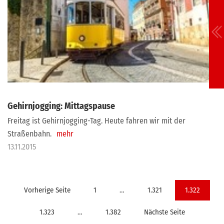
Gehirnjogging: Mittagspause
Freitag ist Gehirnjogging-Tag. Heute fahren wir mit der
Straßenbahn.
mehr
13.11.2015
Seitennummerierung
Vorherige Seite
1
…
1.321
1.322
der
1.323
…
1.382
Nächste Seite
Beiträge