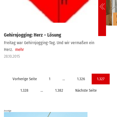
Gehirnjogging: Herz – Lösung
Freitag war Gehirnjogging-Tag. Und wir vermaßen ein
Herz.
mehr
28.10.2015
Seitennummerierung
Vorherige Seite
1
…
1.326
1.327
der
1.328
…
1.382
Nächste Seite
Beiträge
Anzeige