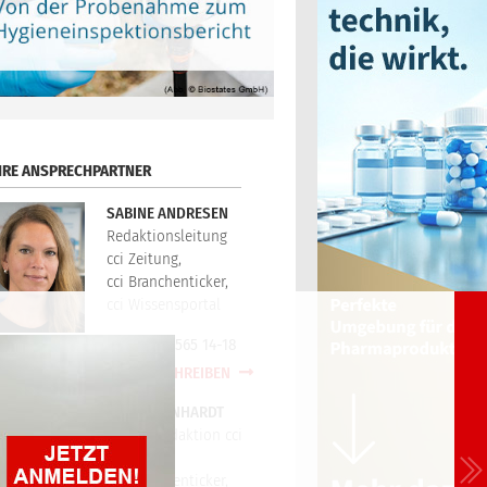
HRE ANSPRECHPARTNER
SABINE ANDRESEN
Redaktionsleitung
cci Zeitung,
cci Branchenticker,
cci Wissensportal
+49(0)721/565 14-18
E-MAIL SCHREIBEN
PETER REINHARDT
Technikredaktion cci
Zeitung,
cci Branchenticker,