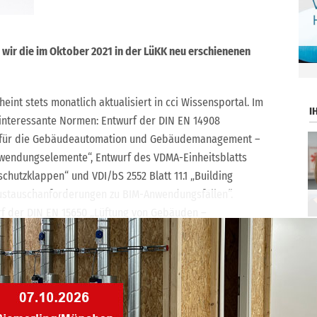
 wir die im Oktober 2021 in der LüKK neu erschienenen
.
int stets monatlich aktualisiert in cci Wissensportal. Im
I
 interessante Normen: Entwurf der DIN EN 14908
 für die Gebäudeautomation und Gebäudemanagement –
Anwendungselemente“, Entwurf des VDMA-Einheitsblatts
hutzklappen“ und VDI/bS 2552 Blatt 11.1 „Building
ustauschanforderungen zu BIM-Anwendungsfällen“.
rf der DIN EN 15650 „Lüftung von Gebäuden –
kgezogen.
den den „Überblick im Normenwesen – Oktober 2021“ mit
der Artikelnummer
cci137512
.
als 300 Normen, Richtlinien, Verordnungen und Gesetzen