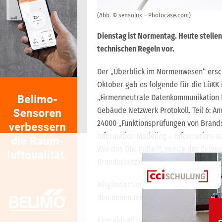
(Abb. © sensolux – Photocase.com)
Dienstag ist Normentag. Heute stellen
technischen Regeln vor.
Der „Überblick im Normenwesen“ ersche
Oktober gab es folgende für die LüKK
„Firmenneutrale Datenkommunikation
Gebäude Netzwerk Protokoll. Teil 6: 
24000 „Funktionsprüfungen von Brandsc
Information Modeling – Informationsa
Wie das DIN mitteilt, wurde der Entwu
Brandschutzklappen“ (04/2020) zurüc
Mitglieder von cci Wissensportal fin
den neuen technischen Regeln unter 
Eine aktualisierte Übersicht zu mehr 