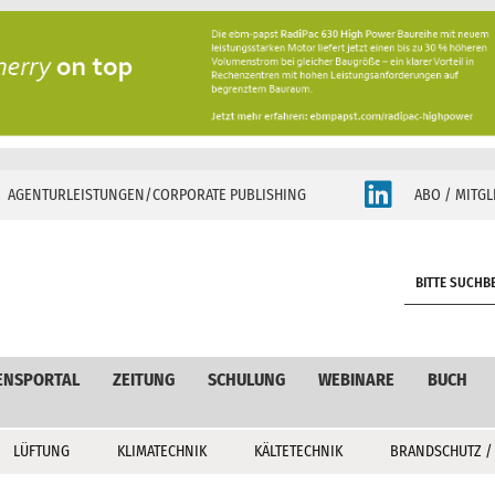
AGENTURLEISTUNGEN/CORPORATE PUBLISHING
ABO / MITGL
S
e
a
r
c
ENSPORTAL
ZEITUNG
SCHULUNG
WEBINARE
BUCH
h
LÜFTUNG
KLIMATECHNIK
KÄLTETECHNIK
BRANDSCHUTZ /