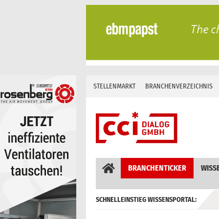
Skip
to
content
STELLENMARKT
BRANCHENVERZEICHNIS
BRANCHENTICKER
WISS
SCHNELLEINSTIEG WISSENSPORTAL:
GEBÄUDEAUTOMATION / MSR