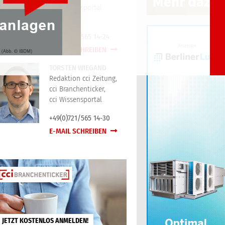
cci Wissensportal
+49(0)721/565 14-24
E-MAIL SCHREIBEN
TORSTEN WIEGAND
Redaktion cci Zeitung,
cci Branchenticker,
cci Wissensportal
+49(0)721/565 14-30
E-MAIL SCHREIBEN
JETZT KOSTENLOS ANMELDEN!