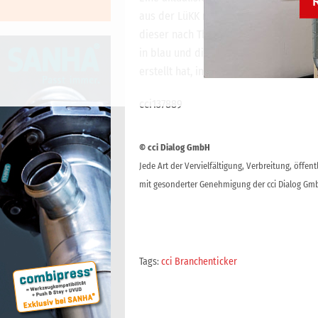
aus der LüKK mit Stand Juni 2021 finde
dieser nach Themenbereichen gegliede
in blau und die über 100 technischen
erstellt hat, in grün gekennzeichnet (
cci137889
© cci Dialog GmbH
Jede Art der Vervielfältigung, Verbreitung, öffe
mit gesonderter Genehmigung der cci Dialog Gmb
Tags:
cci Branchenticker
Beitragsnavigation