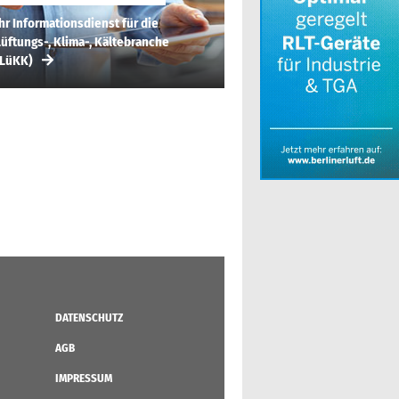
hr Informationsdienst für die
üftungs-, Klima-, Kältebranche
(LüKK)
DATENSCHUTZ
AGB
IMPRESSUM