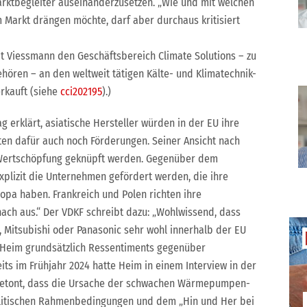
arktbegleiter auseinanderzusetzen. „Wie und mit welchen
arkt drängen möchte, darf aber durchaus kritisiert
hat Viessmann den Geschäftsbereich Climate Solutions – zu
en – an den weltweit tätigen Kälte- und Klimatechnik-
erkauft (siehe
cci202195
).)
 erklärt, asiatische Hersteller würden in der EU ihre
ten dafür auch noch Förderungen. Seiner Ansicht nach
 Wertschöpfung geknüpft werden. Gegenüber dem
explizit die Unternehmen gefördert werden, die ihre
opa haben. Frankreich und Polen richten ihre
nach aus.“ Der VDKF schreibt dazu: „Wohlwissend, dass
n, Mitsubishi oder Panasonic sehr wohl innerhalb der EU
 Heim grundsätzlich Ressentiments gegenüber
eits im Frühjahr 2024 hatte Heim in einem Interview in der
) betont, dass die Ursache der schwachen Wärmepumpen-
olitischen Rahmenbedingungen und dem „Hin und Her bei