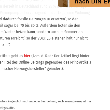
 derzeit in Deutschland rund 25 % der Förderanträge
r-Wärmepumpen hervorragend in der Lage, eine Wohnung
 dadurch fossile Heizungen zu ersetzen“, so der
teil sogar bei 70 bis 80 %. Außerdem böten sie den
r im Winter heizen kann, sondern auch im Sommer als
en erreicht“, so der VDKF: „Sie stehen halt nur nicht
smann“.
rtikels geht es
hier
(Anm. d. Red.: Der Artikel liegt hinter
 Titel des Online-Beitrags gegenüber des Print-Artikels
imischer Heizungshersteller“ geändert).
ntlichen Zugänglichmachung oder Bearbeitung, auch auszugsweise, ist nur
H gestattet.