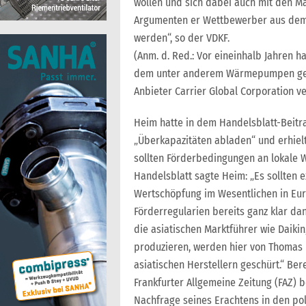
wollen und sich dabei auch mit den M
Argumenten er Wettbewerber aus dem M
werden“, so der VDKF.
(Anm. d. Red.: Vor eineinhalb Jahren 
dem unter anderem Wärmepumpen gehör
Anbieter Carrier Global Corporation v
Heim hatte in dem Handelsblatt-Beitrag
„Überkapazitäten abladen“ und erhiel
sollten Förderbedingungen an lokale
Handelsblatt sagte Heim: „Es sollten 
Wertschöpfung im Wesentlichen in Eur
Förderregularien bereits ganz klar da
die asiatischen Marktführer wie Daiki
produzieren, werden hier von Thomas
asiatischen Herstellern geschürt.“ Ber
Frankfurter Allgemeine Zeitung (FAZ
Nachfrage seines Erachtens in den p