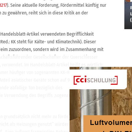
3217
). Seine aktuelle Forderung, Fördermittel künftig nur
I
zu gewähren, reiht sich in diese Kritik an der
L
Handelsblatt-Artikel verwendeten Begrifflichkeit
ed.: KK steht für Kälte- und Klimatechnik). Dieser
s Heim zuzuordnen, sondern wird im Zusammenhang mit
schäftsführender Gesellschafter der Querschiesser
erwendet. Im Handelsblatt-Artikel heißt es wörtlich:
mer häufiger von sogenannten KK-Handwerkern
Anteil asiatischer Geräte schon auf 90 %.“ Hierzu schreibt
nde abfällige Ton bezüglich des
e Verwendung des Begriffs ‚sogenannte‘ Handwerker ist
grundsätzlich nicht mehr zu fördern, da sie „im Prinzip
 nicht als Heizungen genutzt“ würden, stammt hingegen
. „Eine äußerst fragwürdige Behauptung“, betont der