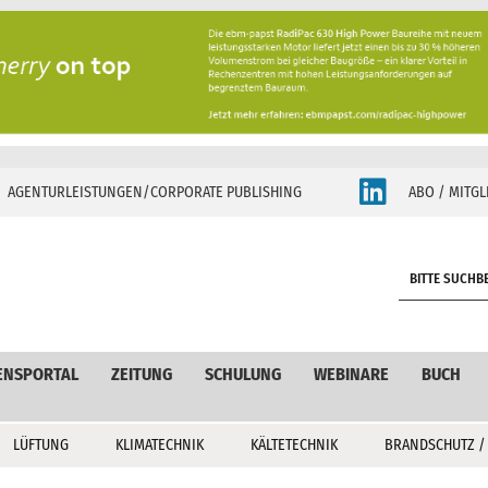
AGENTURLEISTUNGEN/CORPORATE PUBLISHING
ABO / MITGL
S
e
a
r
c
ENSPORTAL
ZEITUNG
SCHULUNG
WEBINARE
BUCH
h
LÜFTUNG
KLIMATECHNIK
KÄLTETECHNIK
BRANDSCHUTZ /