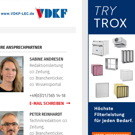
HRE ANSPRECHPARTNER
SABINE ANDRESEN
Redaktionsleitung
cci Zeitung,
cci Branchenticker,
cci Wissensportal
+49(0)721/565 14-18
E-MAIL SCHREIBEN
PETER REINHARDT
Technikredaktion cci
Zeitung,
cci Branchenticker,