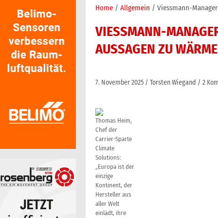
Home
Allgemein
Viessmann-Manager 
VIESSMANN-MANAGER
AUSSAGEN ZU WÄRME
7. November 2025
Torsten Wiegand
2 Ko
Thomas Heim,
Chef der
Carrier-Sparte
Climate
Solutions:
„Europa ist der
einzige
Kontinent, der
Hersteller aus
aller Welt
einlädt, ihre