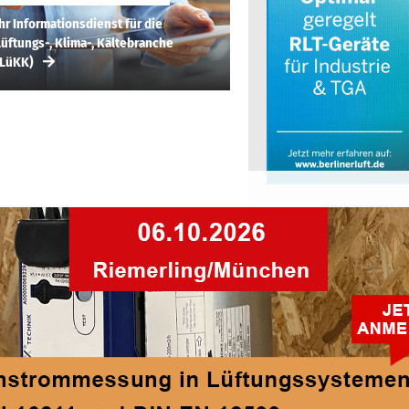
hr Informationsdienst für die
üftungs-, Klima-, Kältebranche
(LüKK)