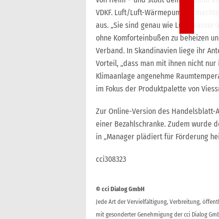
VDKF. Luft/Luft-Wärmepumpen machten
aus. „Sie sind genau wie Luft/Wasse
ohne Komforteinbußen zu beheizen und
Verband. In Skandinavien liege ihr An
Vorteil, „dass man mit ihnen nicht nu
Klimaanlage angenehme Raumtemperatur
im Fokus der Produktpalette von Vies
Zur Online-Version des Handelsblatt-A
einer Bezahlschranke. Zudem wurde der
in „Manager plädiert für Förderung he
cci308323
© cci Dialog GmbH
Jede Art der Vervielfältigung, Verbreitung, öffe
mit gesonderter Genehmigung der cci Dialog Gmb