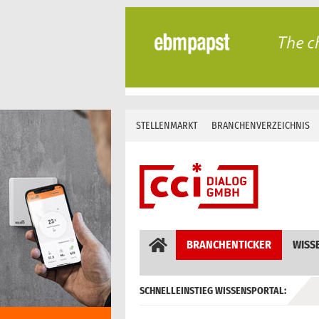
Skip
to
content
STELLENMARKT
BRANCHENVERZEICHNIS
BRANCHENTICKER
WISS
SCHNELLEINSTIEG WISSENSPORTAL:
GEBÄUDEAUTOMATION / MSR