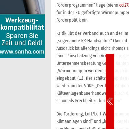
Förderprogrammen“ liege (siehe
cci27
für in der EU gefertigte Wärmepumpen 
Förderpolitik ein.
Kritik übt der Verband auch an der im 
„sogenannte KK-Handwerker“ (Anm. d. R
Ausdruck ist allerdings nicht Thoma
einer Einschätzung von Arno Kloep, ge
Unternehmensberatung GmbH, Xanten, v
„Wärmepumpen werden indes auch im
eingebaut. (…) Hier schätzt Kloep den 
wiederum der VDKF: „Der herauszuhöre
Kälteanlagenbauerhandwerks durch di
schon als Frechheit zu bezeichnen“.
Die Forderung, Luft/Luft-Wärmepumpen 
Klimaanlagen sind“ und „in der Regel
von Heim – und stößt dem Verband auf