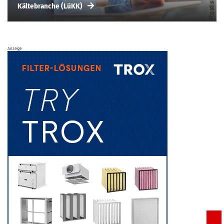
Kältebranche (LüKK)
Anzeige