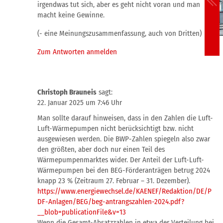
irgendwas tut sich, aber es geht nicht voran und man
macht keine Gewinne.
(- eine Meinungszusammenfassung, auch von Dritten)
Zum Antworten anmelden
Christoph Brauneis
sagt:
22. Januar 2025 um 7:46 Uhr
Man sollte darauf hinweisen, dass in den Zahlen die Luft-
Luft-Wärmepumpen nicht berücksichtigt bzw. nicht
ausgewiesen werden. Die BWP-Zahlen spiegeln also zwar
den größten, aber doch nur einen Teil des
Wärmepumpenmarktes wider. Der Anteil der Luft-Luft-
Wärmepumpen bei den BEG-Förderanträgen betrug 2024
knapp 23 % (Zeitraum 27. Februar – 31. Dezember).
https://www.energiewechsel.de/KAENEF/Redaktion/DE/P
DF-Anlagen/BEG/beg-antrangszahlen-2024.pdf?
__blob=publicationFile&v=13
Wenn die Gesamt-Absatzzahlen in etwa der Verteilung bei