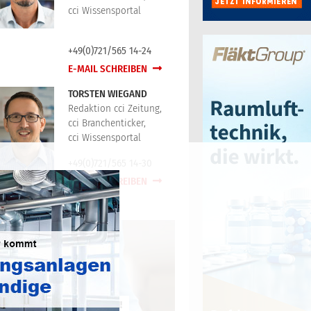
cci Wissensportal
+49(0)721/565 14-24
E-MAIL SCHREIBEN
TORSTEN WIEGAND
Redaktion cci Zeitung,
cci Branchenticker,
cci Wissensportal
+49(0)721/565 14-30
E-MAIL SCHREIBEN
JETZT KOSTENLOS ANMELDEN!