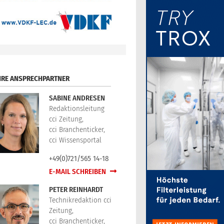
HRE ANSPRECHPARTNER
SABINE ANDRESEN
Redaktionsleitung
cci Zeitung,
cci Branchenticker,
cci Wissensportal
+49(0)721/565 14-18
E-MAIL SCHREIBEN
PETER REINHARDT
Technikredaktion cci
Zeitung,
cci Branchenticker,