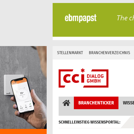
Skip
to
content
STELLENMARKT
BRANCHENVERZEICHNIS
BRANCHENTICKER
WISS
SCHNELLEINSTIEG WISSENSPORTAL:
GEBÄUDEAUTOMATION / MSR