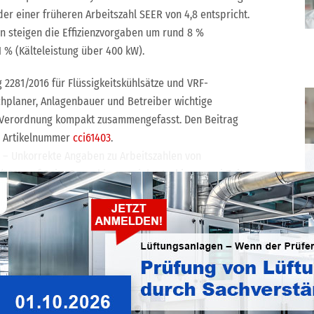
der einer früheren Arbeitszahl SEER von 4,8 entspricht.
en steigen die Effizienzvorgaben um rund 8 %
1 % (Kälteleistung über 400 kW).
2281/2016 für Flüssigkeitskühlsätze und VRF-
chplaner, Anlagenbauer und Betreiber wichtige
 Verordnung kompakt zusammengefasst. Den Beitrag
er Artikelnummer
cci61403
.
en – Unkorrekte Angaben zu Arbeitszahlen von
/2019 auf Seite 8 erschienen, siehe Archiv von cci Zeitung,
at das LüKK-Unternehmen Johnson Controls (York) eine
llt. Diese finden Sie im Anhang zu dieser Meldung.