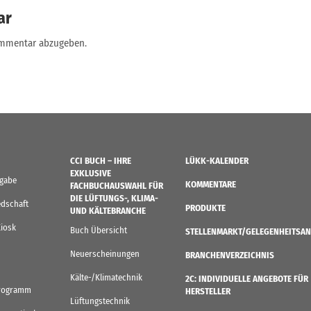
ar
ommentar abzugeben.
CCI BUCH – IHRE
LÜKK-KALENDER
EXKLUSIVE
sgabe
KOMMENTARE
FACHBUCHAUSWAHL FÜR
DIE LÜFTUNGS-, KLIMA-
edschaft
PRODUKTE
UND KÄLTEBRANCHE
Kiosk
Buch Übersicht
STELLENMARKT/GELEGENHEITSAN
Neuerscheinungen
BRANCHENVERZEICHNIS
Kälte-/Klimatechnik
2C: INDIVIDUELLE ANGEBOTE FÜR
rogramm
HERSTELLER
Lüftungstechnik