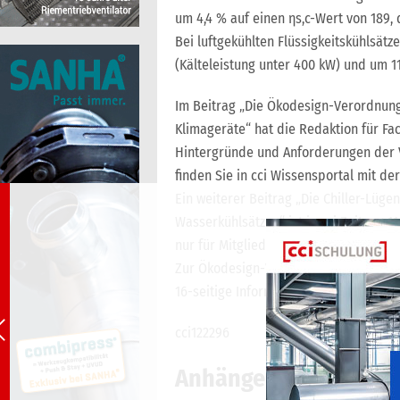
um 4,4 % auf einen ηs,c-Wert von 189, 
Bei luftgekühlten Flüssigkeitskühlsätz
(Kälteleistung unter 400 kW) und um 1
Im Beitrag „Die Ökodesign-Verordnung 
Klimageräte“ hat die Redaktion für Fa
Hintergründe und Anforderungen der
finden Sie in cci Wissensportal mit d
Ein weiterer Beitrag „Die Chiller-Lüg
Wasserkühlsätzen“ ist in cci Zeitung 11
nur für Mitglieder
hier
.
Zur Ökodesign-Verordnung 2281/2016 h
16-seitige Informationsbroschüre erste
cci122296
Anhänge