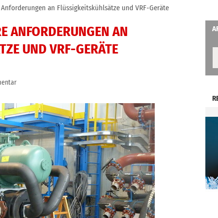
e Anforderungen an Flüssigkeitskühlsätze und VRF-Geräte
RE ANFORDERUNGEN AN
A
TZE UND VRF-GERÄTE
entar
R