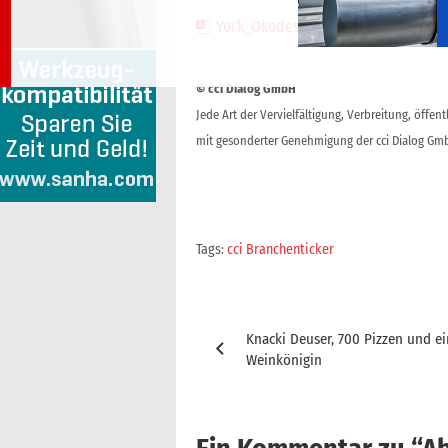
York_Ökodesign_VO_für_HVAC
(6 M
© cci Dialog GmbH
Jede Art der Vervielfältigung, Verbreitung, öffe
mit gesonderter Genehmigung der cci Dialog Gmb
Tags:
cci Branchenticker
Beitragsnavigation
Knacki Deuser, 700 Pizzen und e
Weinkönigin