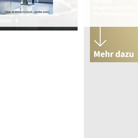
hr Informationsdienst für die
üftungs-, Klima-, Kältebranche
(LüKK)