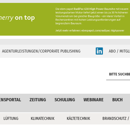
AGENTURLEISTUNGEN/CORPORATE PUBLISHING
ABO / MITGL
S
e
a
r
c
ENSPORTAL
ZEITUNG
SCHULUNG
WEBINARE
BUCH
h
LÜFTUNG
KLIMATECHNIK
KÄLTETECHNIK
BRANDSCHUTZ /