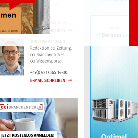
cci Wissensportal
+49(0)721/565 14-24
E-MAIL SCHREIBEN
TORSTEN WIEGAND
Redaktion cci Zeitung,
cci Branchenticker,
cci Wissensportal
+49(0)721/565 14-30
E-MAIL SCHREIBEN
JETZT KOSTENLOS ANMELDEN!