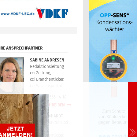
HRE ANSPRECHPARTNER
SABINE ANDRESEN
Redaktionsleitung
cci Zeitung,
cci Branchenticker,
cci Wissensportal
+49(0)721/565 14-18
E-MAIL SCHREIBEN
PETER REINHARDT
Technikredaktion cci
Zeitung,
cci Branchenticker,