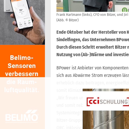
Frank Hartmann (links), CFO von Bitzer, und Ji
(Abb. © Bitzer)
Ende Oktober hat der Hersteller von 
Sindelfingen, das Unternehmen BPower
Durch diesen Schritt erweitert Bitzer 
Nutzung von (Ab-)Wärme und investiert
BPower ist Anbieter von Komponenten 
sich aus Abwärme Strom erzeugen lässt
erheblich dazu beitragen, energieeffiz
somit Klimaziele zu erreichen.
„Wir freuen uns, dass wir mit BPower 
und somit neben der Herstellung von
Systemintegration anbieten können“, s
Bitzer-Gruppe. „Mit BPower erhalten
ORC, inklusive Planung, Projektierung, 