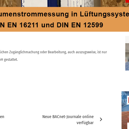
er von ORC-Anlagen zur Niedertemperatur-Abwärmenutzung
 schon zur Bitzer-Gruppe.
ntlichen Zugänglichmachung oder Bearbeitung, auch auszugsweise, ist nur
H gestattet.
ten
Neue BACnet-Journale online
verfügbar