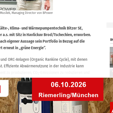
rí Musílek, Managing Director von BPower
.
Kälte-, Klima- und Wärmepumpentechnik Bitzer SE,
 a.s. mit Sitz in Havlíckuv Brod/Tschechien, erworben.
I
nach eigener Aussage sein Portfolio in Bezug auf die
 erneut in „grüne Energie“.
und ORC-Anlagen (Organic Rankine Cycle), mit denen
. Effiziente Abwärmenutzung in der Industrie kann
ient zu produzieren, CO
-Emissionen zu reduzieren und
2
ein neues Mitglied in der Bitzer-Gruppe begrüßen dürfen
 Komponenten und ORC-Anlagen auch die
agt Christian Wehrle, CEO und Vorstandsvorsitzender der
 Endanwender den notwendigen Komplettservice rund um
Installation und Kundendienst.“