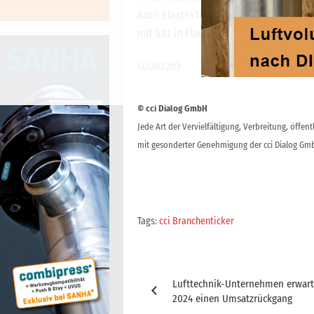
Auch ElectraTherm Inc., ein Herstell
mit Sitz in Flowery Branch/USA, gehört
cci262263
© cci Dialog GmbH
Jede Art der Vervielfältigung, Verbreitung, öffe
mit gesonderter Genehmigung der cci Dialog Gmb
Tags:
cci Branchenticker
Beitragsnavigation
Lufttechnik-Unternehmen erwar
2024 einen Umsatzrückgang