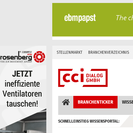
Skip
to
content
STELLENMARKT
BRANCHENVERZEICHNIS
BRANCHENTICKER
WISS
SCHNELLEINSTIEG WISSENSPORTAL:
GEBÄUDEAUTOMATION / MSR