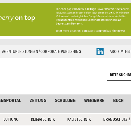
AGENTURLEISTUNGEN/CORPORATE PUBLISHING
ABO / MITGL
S
e
a
r
c
ENSPORTAL
ZEITUNG
SCHULUNG
WEBINARE
BUCH
h
LÜFTUNG
KLIMATECHNIK
KÄLTETECHNIK
BRANDSCHUTZ /