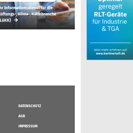
hr Informationsdienst für die
üftungs-, Klima-, Kältebranche
(LüKK)
DATENSCHUTZ
AGB
IMPRESSUM