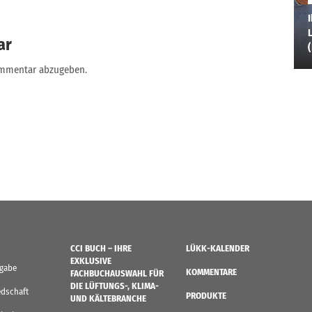
I
L
ar
ommentar abzugeben.
CCI BUCH – IHRE
LÜKK-KALENDER
EXKLUSIVE
sgabe
KOMMENTARE
FACHBUCHAUSWAHL FÜR
DIE LÜFTUNGS-, KLIMA-
edschaft
PRODUKTE
UND KÄLTEBRANCHE