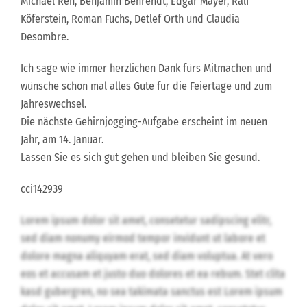
Michael Reh, Benjamin Behrendt, Edgar Mayer, Ralf
Köferstein, Roman Fuchs, Detlef Orth und Claudia
Desombre.
Ich sage wie immer herzlichen Dank fürs Mitmachen und
wünsche schon mal alles Gute für die Feiertage und zum
Jahreswechsel.
Die nächste Gehirnjogging-Aufgabe erscheint im neuen
Jahr, am 14. Januar.
Lassen Sie es sich gut gehen und bleiben Sie gesund.
cci142939
Lorem ipsum dolor sit amet, consetetur sadipscing elitr,
sed diam nonumy eirmod tempor invidunt ut labore et
dolore magna aliquyam erat, sed diam voluptua. At vero
eos et accusam et justo duo dolores et ea rebum. Stet clita
kasd gubergren, no sea takimata sanctus est Lorem ipsum