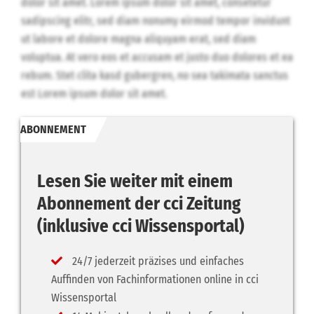
dolor sit amet. Lorem ipsum dolor sit amet, consetetur
sadipscing elitr, sed diam nonumy eirmod tempor invidunt
ut labore et dolore magna aliquyam erat, sed diam
voluptua. At vero eos et accusam et justo duo dolores et ea
rebum. Stet clita kasd gubergren, no sea takimata sanctus
est Lorem ipsum dolor sit amet.
ABONNEMENT
Lesen Sie weiter mit einem
Abonnement der cci Zeitung
(inklusive cci Wissensportal)
24/7 jederzeit präzises und einfaches
Auffinden von Fachinformationen online in cci
Wissensportal