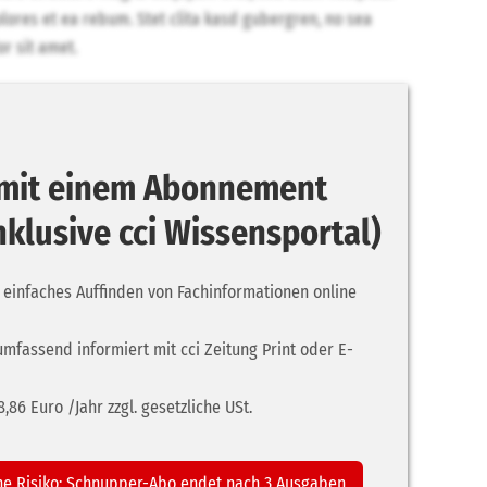
lores et ea rebum. Stet clita kasd gubergren, no sea
r sit amet.
r mit einem Abonnement
inklusive cci Wissensportal)
 einfaches Auffinden von Fachinformationen online
umfassend informiert mit cci Zeitung Print oder E-
86 Euro /Jahr zzgl. gesetzliche USt.
ne Risiko: Schnupper-Abo endet nach 3 Ausgaben