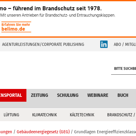
AGENTURLEISTUNGEN/CORPORATE PUBLISHING
ABO / MITGL
S
e
a
r
c
ENSPORTAL
ZEITUNG
SCHULUNG
WEBINARE
BUCH
h
LÜFTUNG
KLIMATECHNIK
KÄLTETECHNIK
BRANDSCHUTZ /
nungen
Gebäudeenergiegesetz (GEG)
Grundlagen Energieeffizienzklas