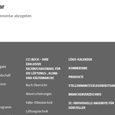
ar
ommentar abzugeben.
CCI BUCH – IHRE
LÜKK-KALENDER
EXKLUSIVE
sgabe
KOMMENTARE
FACHBUCHAUSWAHL FÜR
DIE LÜFTUNGS-, KLIMA-
edschaft
PRODUKTE
UND KÄLTEBRANCHE
Kiosk
Buch Übersicht
STELLENMARKT/GELEGENHEITSAN
Neuerscheinungen
BRANCHENVERZEICHNIS
Kälte-/Klimatechnik
2C: INDIVIDUELLE ANGEBOTE FÜR
rogramm
HERSTELLER
Lüftungstechnik