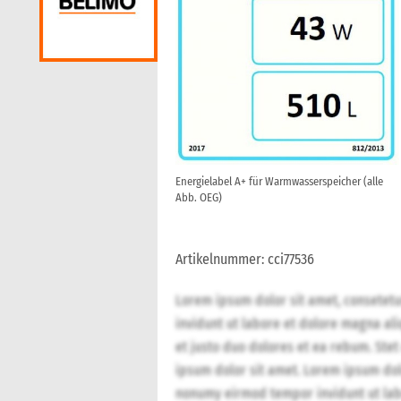
Energielabel A+ für Warmwasserspeicher (alle
Abb. OEG)
Artikelnummer: cci77536
Lorem ipsum dolor sit amet, consetet
invidunt ut labore et dolore magna al
et justo duo dolores et ea rebum. Stet
ipsum dolor sit amet. Lorem ipsum dolo
nonumy eirmod tempor invidunt ut lab