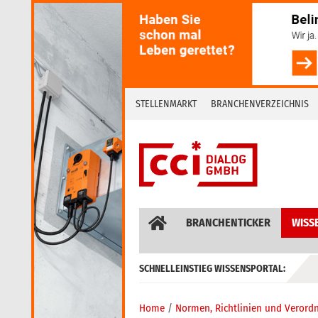
Skip
to
content
STELLENMARKT
BRANCHENVERZEICHNIS
BRANCHENTICKER
WISS
SCHNELLEINSTIEG WISSENSPORTAL:
GEBÄUDEAUTOMATION / MSR
Home
Normen, Richtlinien und Verord