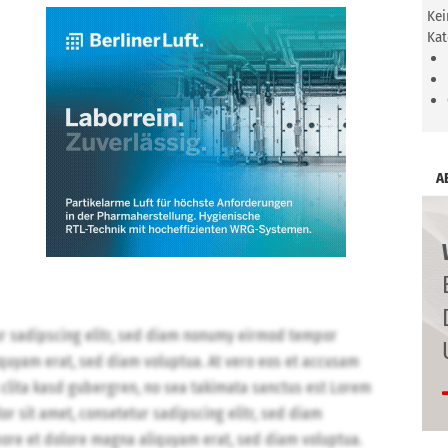
Kei
Kat
A
ur sadipscing elitr, sed diam nonumy eirmod tempor
iquyam erat, sed diam voluptua. At vero eos et accusam
 clita kasd gubergren, no sea takimata sanctus est Lorem
r sit amet, consetetur sadipscing elitr, sed diam
ore et dolore magna aliquyam erat, sed diam voluptua.