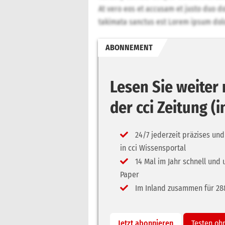
At vero eos et accusam et justo duo do
takimata sanctus est Lorem ipsum dolo
ABONNEMENT
Lesen Sie weite
der cci Zeitung (
24/7 jederzeit präzises und
in cci Wissensportal
14 Mal im Jahr schnell und 
Paper
Im Inland zusammen für 288,
Jetzt abonnieren
Testen oh