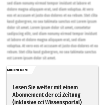
sed diam nonumy eirmod tempor invidunt ut labore et
dolore magna aliquyam erat, sed diam voluptua. At vero
eos et accusam et justo duo dolores et ea rebum. Stet clita
kasd gubergren, no sea takimata sanctus est Lorem ipsum
dolor sit amet. Lorem ipsum dolor sit amet, consetetur
sadipscing elitr, sed diam nonumy eirmod tempor invidunt
ut labore et dolore magna aliquyam erat, sed diam
voluptua. At vero eos et accusam et justo duo dolores et ea
rebum. Stet clita kasd gubergren, no sea takimata sanctus
est Lorem ipsum dolor sit amet.
ABONNEMENT
Lesen Sie weiter mit einem
Abonnement der cci Zeitung
(inklusive cci Wissensportal)